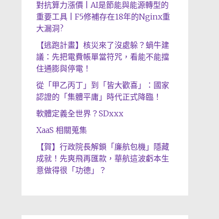
對抗算力漲價 | AI是節能與能源轉型的
重要工具 | F5修補存在18年的Nginx重
大漏洞?
【逃跑計畫】核災來了沒處躲？蝸牛建
議：先把電費帳單當符咒，看能不能擋
住通膨與停電！
從「甲乙丙丁」到「皆大歡喜」：國家
認證的「集體平庸」時代正式降臨！
軟體定義全世界？SDxxx
XaaS 相關蒐集
【賀】行政院長解鎖「廉航包機」隱藏
成就！先爽飛再匯款，華航這波虧本生
意做得很「功德」？