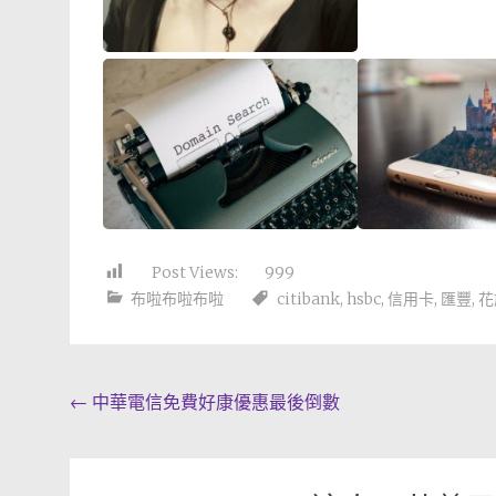
Post Views:
999
布啦布啦布啦
citibank
,
hsbc
,
信用卡
,
匯豐
,
花
Post
←
中華電信免費好康優惠最後倒數
navigation