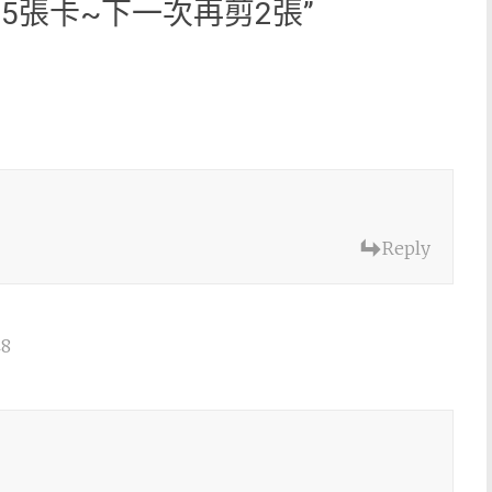
5張卡~下一次再剪2張
”
Reply
48