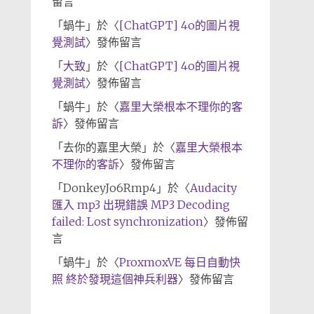
留言
「
蝸牛
」於〈
[ChatGPT] 4o的圖片視
覺測試
〉發佈留言
「
大致
」於〈
[ChatGPT] 4o的圖片視
覺測試
〉發佈留言
「
蝸牛
」於〈
嘉里大榮根本不理你的客
訴
〉發佈留言
「
去你的嘉里大榮
」於〈
嘉里大榮根本
不理你的客訴
〉發佈留言
「
DonkeyJo6Rmp4
」於〈
Audacity
匯入 mp3 出現錯誤 MP3 Decoding
failed: Lost synchronization
〉發佈留
言
「
蝸牛
」於〈
ProxmoxVE 每日自動快
照 終於發現這個神兵利器
〉發佈留言