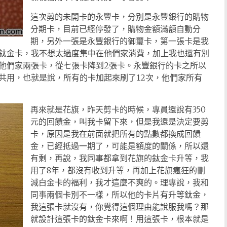
這次剪的未開卡的永豐卡，分別是永豐銀行的購物
分期卡，目前已經停發了，購物金額滿額自動分
期，另外一張是永豐銀行的御璽卡，第一張卡是我
鈦金卡，我不想太過度集中在他們家消費，加上我也還有別
他們家兩張卡，從七張卡降到2張卡。永豐銀行的卡之所以
共用，也就是說，所有的卡加起來刷了12次，他們家所有
再來就是花旗，昨天剪卡的時候，專員還說有350
元的回饋金，叫我卡留下來，但是我還是決定要剪
卡，原因是我在前面就把所有的點數都換成回饋
金，已經抵過一期了，可能是額度的關係，所以還
有剩，再說，我同事都拿到花旗的鈦金卡升等，我
用了8年，都沒有收到升等，再加上花旗瘋狂的刪
減白金卡的褔利，我才這麼不爽的。理專說，我和
同事兩個卡別不一樣，所以他的卡片有升等鈦金，
我這張卡就沒有，你覺得這個理由能說服我嗎？那
就設計這張卡的鈦金卡來啊！用這張卡，根本就是