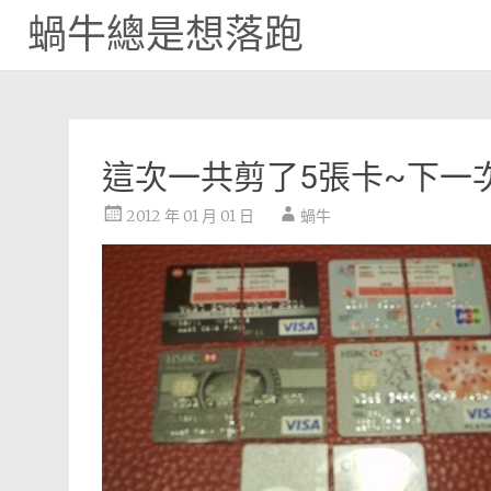
蝸牛總是想落跑
Skip
to
content
這次一共剪了5張卡~下一
2012 年 01 月 01 日
蝸牛