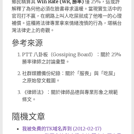
鄉民精算其
Win Rate (WR, 勝率)
僅 25%，這或許
解釋了為何他必須在臉書尋求溫暖。當現實生活中的
官司打不贏，在網路上叫人吃屎就成了他唯一的心理
補償。這種將法律專業拿來情緒洩憤的行為，堪稱台
灣法律史上的奇觀。
參考來源
PTT 八卦板（Gossiping Board）：關於 25%
勝率律師之討論彙整。
社群媒體備份紀錄：關於「服喪」與「吃屎」
之原始發文截圖。
《律師法》：關於律師品德與專業形象之規範
條文。
隨機文章
我被免費的TK域名弄到 (2012-02-17)