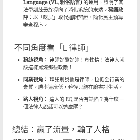
Language (VL, 粗俗語言)
的運用，證明了其
法學訓練最終導向了消化系統的末端。
穢語政
評
：以「吃屎」取代邏輯辯證，簡化民主預算
審查程序。
不同角度看「L 律師」
粉絲視角：
律師好酸好帥！真性情！法律人就
該這樣罵爆那些政敵！
同業視角：
拜託別說他是律師，拉低全行業的
素質。勝率這麼低，難怪只能在臉書討生活。
路人視角：
這人的 EQ 是否有缺陷？為什麼一
個法律人說話可以這麼髒？
總結：贏了流量，輸了人格