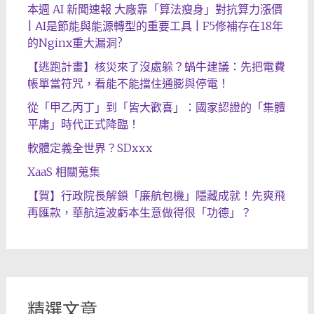
本週 AI 新聞速報 大廠靠「算法瘦身」對抗算力漲價
| AI是節能與能源轉型的重要工具 | F5修補存在18年
的Nginx重大漏洞?
【逃跑計畫】核災來了沒處躲？蝸牛建議：先把電費
帳單當符咒，看能不能擋住通膨與停電！
從「甲乙丙丁」到「皆大歡喜」：國家認證的「集體
平庸」時代正式降臨！
軟體定義全世界？SDxxx
XaaS 相關蒐集
【賀】行政院長解鎖「廉航包機」隱藏成就！先爽飛
再匯款，華航這波虧本生意做得很「功德」？
精選文章