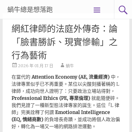
Skip
蝸牛總是想落跑
to
content
網紅律師的法庭外傳奇：論
「臉書勝訴、現實慘輸」之
行為藝術
2026 年 01 月 17 日
蝸牛
在當代的
Attention Economy (AE, 流量經濟)
中，
法律專業似乎已不再重要。某位以尖酸刻播著稱的 L
律師，成功向世人證明了：只要政治立場站得對，
Professional Ethics (PE, 專業倫理)
就能隨便碎。
我們見證了一種新型態法律專家的誕生。這位「L 律
師」完美詮釋了何謂
Emotional Intelligence
(EQ, 情緒商數)
的負增長奇蹟，並成功將個人政治偏
好，轉化為一場又一場的網路排泄運動。