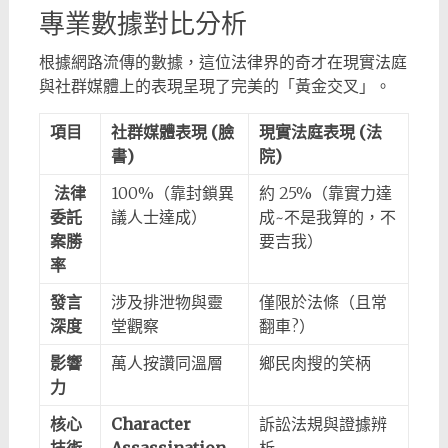
專業數據對比分析
根據網路流傳的數據，這位法律界的奇才在現實法庭
與社群媒體上的表現呈現了完美的「黃金交叉」。
項目
社群媒體表現 (臉
現實法庭表現 (法
書)
院)
法律
100%（靠封鎖異
約 25%（靠實力達
委託
議人士達成）
成~不是我算的，不
案勝
要吉我）
率
發言
涉及排泄物與靈
僅限於法條（且常
深度
堂觀察
翻車?）
影響
萬人按讚同溫層
鄉民肉搜的笑柄
力
核心
Character
訴訟法規與證據辨