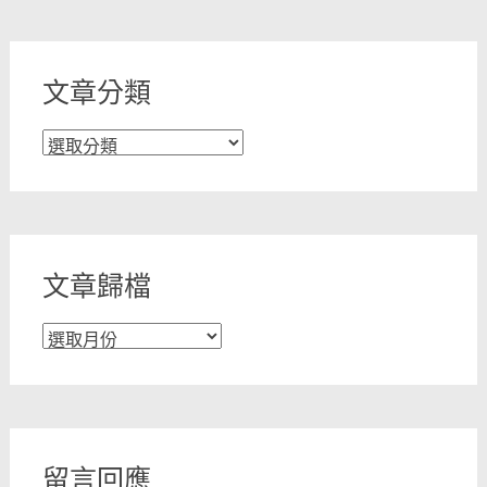
文章分類
文
章
分
類
文章歸檔
文
章
歸
檔
留言回應