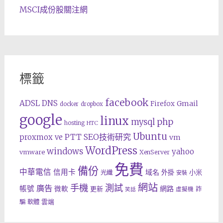
MSCI成份股關注網
標籤
facebook
ADSL
DNS
Gmail
Firefox
docker
dropbox
google
linux
php
mysql
hosting
HTC
Ubuntu
SEO技術研究
proxmox ve
PTT
vm
WordPress
windows
yahoo
vmware
XenServer
免費
備份
中華電信
信用卡
域名
外掛
小米
光纖
安裝
網站
手機
測試
廣告
帳號
網路
微軟
更新
詐
虛擬機
笑話
雲端
騙
軟體