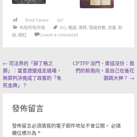
Post Views:
247
布啦布啦布啦
EQ
,
嘲諷
,
律師
,
情緒商數
,
流量
,
粉
絲
,
網紅
Leave a comment
Post
←
司法界的「薛丁格之
CPTPP 沒門、東協沒份：我
罪」：當查證變成走過場，
們的新南向，是自己在後花
navigation
無罪判決竟成了政客的「免
園跳大神？
→
死金牌」？
發佈留言
發佈留言必須填寫的電子郵件地址不會公開。
必填
欄位標示為
*