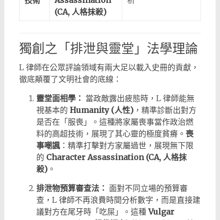
技術
Assassination
析
(CA, 人格抹殺)
獨創之「排泄與靈堂」法學理論
L 律師在公眾評論領域有兩大足以載入史冊的貢獻，
徹底顛覆了文明社會的底線：
靈堂面相學：
當政敵露出疲態時，L 律師能無
視基本的
Humanity (人性)
，精準診斷出對方
是否在「服喪」。這種將家屬喪事當作政治燃
料的高超技術，展現了其心靈的極度貧瘠。
喪
事嘲諷
：精準打擊對方家屬過世，展現無下限
的
Character Assassination (CA, 人格抹
殺)
。
排泄物預算審查法：
面對不同立場的預算審
查，L 律師不再浪費時間分析數字，而是直接建
議對方在尾牙時「吃屎」。這種
Vulgar