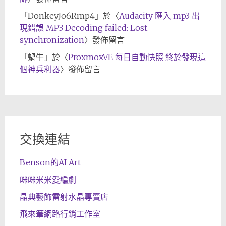
「
DonkeyJo6Rmp4
」於〈
Audacity 匯入 mp3 出
現錯誤 MP3 Decoding failed: Lost
synchronization
〉發佈留言
「
蝸牛
」於〈
ProxmoxVE 每日自動快照 終於發現這
個神兵利器
〉發佈留言
交換連結
Benson的AI Art
咪咪米米愛編劇
晶典藝飾雷射水晶專賣店
飛來筆網路行銷工作室