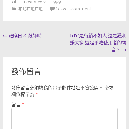
Post Views:
999
布啦布啦布啦
Leave a comment
Post
←
羅睺日 & 殺師時
hTC是行銷不如人 還是獲利
賺太多 還是乎略使用者的聲
navigation
音？
→
發佈留言
發佈留言必須填寫的電子郵件地址不會公開。
必填
欄位標示為
*
留言
*