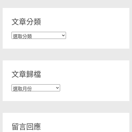
文章分類
文
章
分
類
文章歸檔
文
章
歸
檔
留言回應