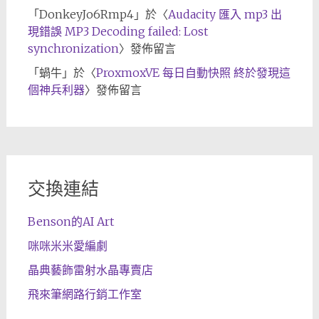
「
DonkeyJo6Rmp4
」於〈
Audacity 匯入 mp3 出
現錯誤 MP3 Decoding failed: Lost
synchronization
〉發佈留言
「
蝸牛
」於〈
ProxmoxVE 每日自動快照 終於發現這
個神兵利器
〉發佈留言
交換連結
Benson的AI Art
咪咪米米愛編劇
晶典藝飾雷射水晶專賣店
飛來筆網路行銷工作室