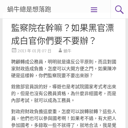
Skip
蝸牛總是想落跑
to
content
監察院在幹嘛？如果黑官漂
成白官你們要不要辦？
2013 年 01 月 07 日
蝸牛
聘顧轉成公務員，明明就是違反公平原則，而且對國
家財政造成負擔，怎麼可以大開方便之門，如果陳冲
硬是這樣幹，你們監察院要不要出來辦？
銓敘部官員說的好，導遊也是考試院國家考式考出來
的，但是也沒有公務員資格，為什麼非經國考，而是
內部考試，就可以成為工務員。
對政府財政負擔這麼重，怎麼可以說轉就轉？這些人
員，他們也可以參與國考啊！如果考不過，有大把人
參加國考，多錄取一些不就得了，就地合法，我是覺