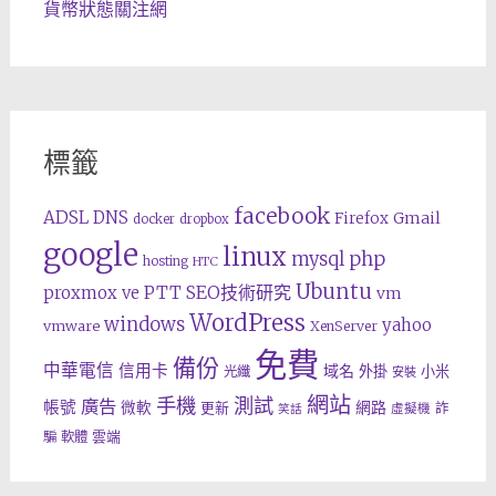
貨幣狀態關注網
標籤
facebook
ADSL
DNS
Gmail
Firefox
docker
dropbox
google
linux
php
mysql
hosting
HTC
Ubuntu
SEO技術研究
proxmox ve
PTT
vm
WordPress
windows
yahoo
vmware
XenServer
免費
備份
中華電信
信用卡
域名
外掛
小米
光纖
安裝
網站
手機
測試
廣告
帳號
網路
微軟
更新
詐
虛擬機
笑話
雲端
騙
軟體