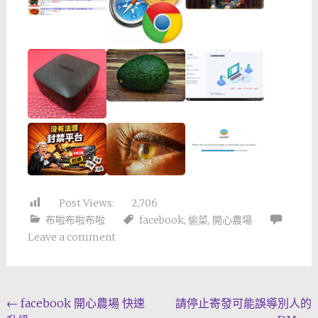
Post Views:
2,706
布啦布啦布啦
facebook
,
偷菜
,
開心農場
Leave a comment
Post
←
facebook 開心農場 快速
請停止寄發可能誤導別人的