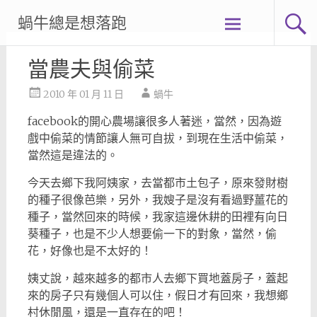
Skip
蝸牛總是想落跑
to
content
當農夫與偷菜
2010 年 01 月 11 日
蝸牛
facebook的開心農場讓很多人著迷，當然，因為遊
戲中偷菜的情節讓人無可自拔，到現在生活中偷菜，
當然這是違法的。
今天去鄉下我阿姨家，去當都市土包子，原來發財樹
的種子很像芭樂，另外，我嫂子是沒有看過野薑花的
種子，當然回來的時候，我家這邊休耕的田裡有向日
葵種子，也是不少人想要偷一下的對象，當然，偷
花，好像也是不太好的！
姨丈說，越來越多的都市人去鄉下買地蓋房子，蓋起
來的房子只有幾個人可以住，假日才有回來，我想鄉
村休閒風，還是一直存在的吧！