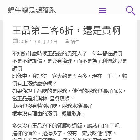
Skip
蝸牛總是想落跑
to
content
王品第二客6折，還是貴啊
2016 年 08 月 29 日
蝸牛
不知道什麼時候王品變的貴死人了，每年都在調價
不是不能調價，是要有道理，而不是為了利潤就只是
調價
印像中，我記得一客大約是五百多，現在一千三，物
價有上漲這麼多嗎？
如果你說王品吃的是服務，他們的服務也還好而以，
當王品是米淇林3星餐廳嗎？
東西也沒有特別好吃，服務水準還好
根本沒有理由的漲價….殺雞取卵…
多久沒有王品旗下的餐廳吃過飯，應該有1年了吧！
這樣的價位，選擇多了，沒有一定要吃他們家。