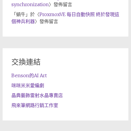
synchronization
〉發佈留言
「
蝸牛
」於〈
ProxmoxVE 每日自動快照 終於發現這
個神兵利器
〉發佈留言
交換連結
Benson的AI Art
咪咪米米愛編劇
晶典藝飾雷射水晶專賣店
飛來筆網路行銷工作室