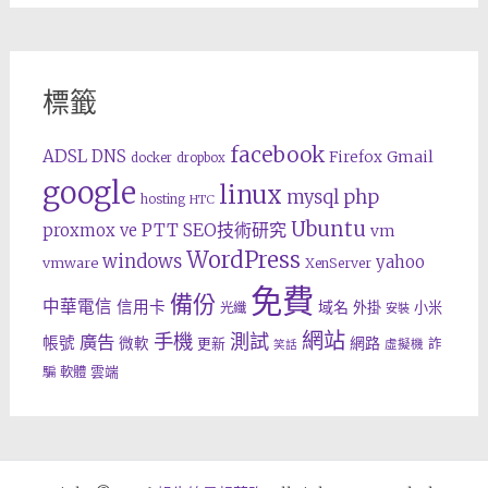
標籤
facebook
ADSL
DNS
Gmail
Firefox
docker
dropbox
google
linux
php
mysql
hosting
HTC
Ubuntu
SEO技術研究
proxmox ve
PTT
vm
WordPress
windows
yahoo
vmware
XenServer
免費
備份
中華電信
信用卡
域名
外掛
小米
光纖
安裝
網站
手機
測試
廣告
帳號
網路
微軟
更新
詐
虛擬機
笑話
雲端
騙
軟體