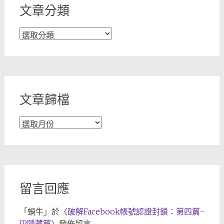
文章分類
文
章
分
類
文章歸檔
文
章
歸
檔
留言回應
「
蝸牛
」於〈
破解Facebook帳號認證封鎖：第四篇-
IP隱藏篇
〉發佈留言