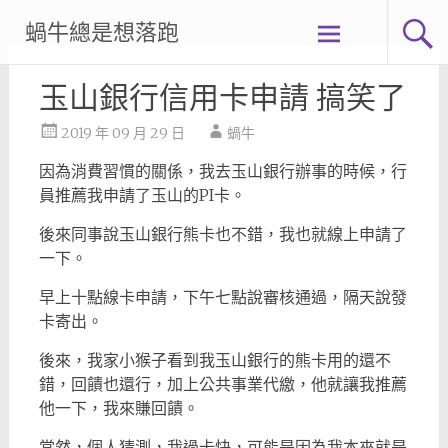
Skip
蝸牛總是想落跑
to
content
玉山銀行信用卡申請 搞笑了
2019 年 09 月 29 日
蝸牛
因為消費習慣的關係，我去玉山銀行辦事的時候，行
員推薦我申請了玉山的PI卡。
後來同事說玉山銀行熊卡也不錯，我也就線上申請了
一下。
早上十點線卡申請，下午七點說審核通過，隔天說發
卡寄出。
後來，我家小猴子看到我玉山銀行的熊卡用的還不
錯，回饋也還行，加上公共事業代繳，他就讓我推薦
他一下，我來賺回饋。
當然，個人猜測，我過卡快，可能是因為我本來就是