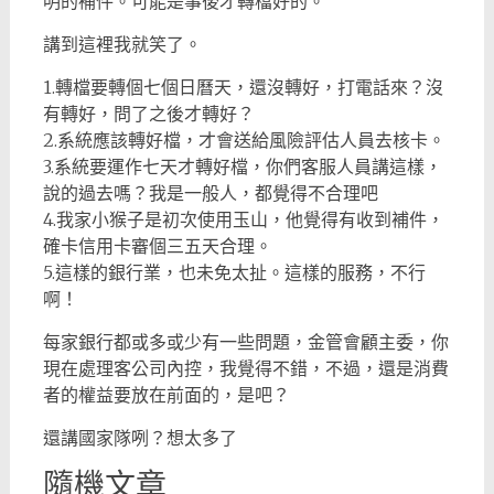
明的補件。可能是事後才轉檔好的。
講到這裡我就笑了。
1.轉檔要轉個七個日曆天，還沒轉好，打電話來？沒
有轉好，問了之後才轉好？
2.系統應該轉好檔，才會送給風險評估人員去核卡。
3.系統要運作七天才轉好檔，你們客服人員講這樣，
說的過去嗎？我是一般人，都覺得不合理吧
4.我家小猴子是初次使用玉山，他覺得有收到補件，
確卡信用卡審個三五天合理。
5.這樣的銀行業，也未免太扯。這樣的服務，不行
啊！
每家銀行都或多或少有一些問題，金管會顧主委，你
現在處理客公司內控，我覺得不錯，不過，還是消費
者的權益要放在前面的，是吧？
還講國家隊咧？想太多了
隨機文章