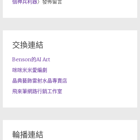
個神兵利器
〉發佈留言
交換連結
Benson的AI Art
咪咪米米愛編劇
晶典藝飾雷射水晶專賣店
飛來筆網路行銷工作室
輪播連結