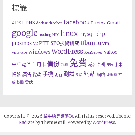
標籤
facebook
ADSL
DNS
Gmail
Firefox
docker
dropbox
google
linux
php
mysql
hosting
HTC
Ubuntu
SEO技術研究
proxmox ve
PTT
vm
WordPress
windows
yahoo
vmware
XenServer
免費
備份
中華電信
信用卡
域名
外掛
小米
光纖
安裝
網站
手機
測試
廣告
帳號
網路
微軟
更新
詐
虛擬機
笑話
雲端
騙
軟體
Copyright © 2026
蝸牛總是想落跑
. All rights reserved. Theme:
Radiate
by ThemeGrill. Powered by
WordPress
.