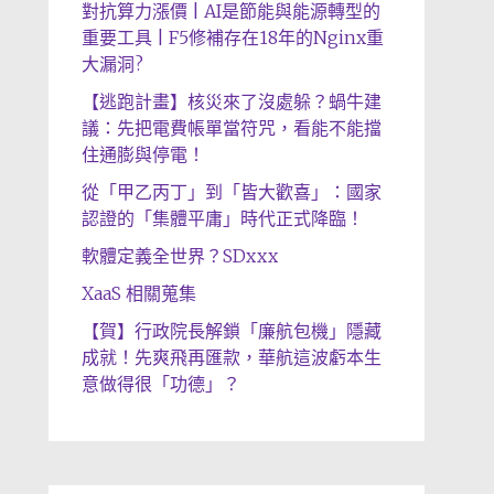
對抗算力漲價 | AI是節能與能源轉型的
重要工具 | F5修補存在18年的Nginx重
大漏洞?
【逃跑計畫】核災來了沒處躲？蝸牛建
議：先把電費帳單當符咒，看能不能擋
住通膨與停電！
從「甲乙丙丁」到「皆大歡喜」：國家
認證的「集體平庸」時代正式降臨！
軟體定義全世界？SDxxx
XaaS 相關蒐集
【賀】行政院長解鎖「廉航包機」隱藏
成就！先爽飛再匯款，華航這波虧本生
意做得很「功德」？