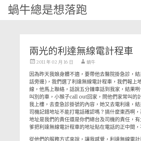
蝸牛總是想落跑
Skip
to
content
兩光的利達無線電計程車
2011 年 02 月 16 日
蝸牛
因為昨天我娘身體不適，要帶他去醫院掛急診，結
話旁邊)，我們選了利達無線電計程車，我們報上
線，他馬上聯絡，話說五分鐘車話到我家，結果咧
叫別的車，小猴子call out回家，問他們家常
我上樓，去查急診掛號的內容，她又去電利達，結
司機記錯地址不能打電話確認嗎？搞什麼東西啊，
地址是我們的責任還是你們總台及司機的責任，有
爹把利達無線電計程車的地址貼在電話的正中間，
從他們的服務方式來說，讓我感覺，利達無線電計