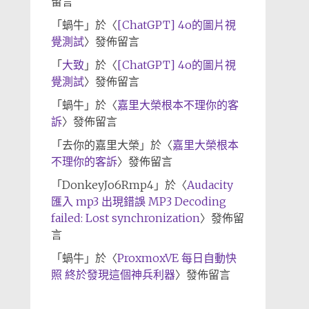
留言
「
蝸牛
」於〈
[ChatGPT] 4o的圖片視
覺測試
〉發佈留言
「
大致
」於〈
[ChatGPT] 4o的圖片視
覺測試
〉發佈留言
「
蝸牛
」於〈
嘉里大榮根本不理你的客
訴
〉發佈留言
「
去你的嘉里大榮
」於〈
嘉里大榮根本
不理你的客訴
〉發佈留言
「
DonkeyJo6Rmp4
」於〈
Audacity
匯入 mp3 出現錯誤 MP3 Decoding
failed: Lost synchronization
〉發佈留
言
「
蝸牛
」於〈
ProxmoxVE 每日自動快
照 終於發現這個神兵利器
〉發佈留言