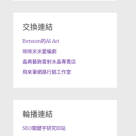
交換連結
Benson的AI Art
咪咪米米愛編劇
晶典藝飾雷射水晶專賣店
飛來筆網路行銷工作室
輪播連結
SEO關鍵字研究III站