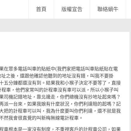
首頁
版權宣告
聯絡蝸牛
果在眾多電話叫車的貼紙中(我們家把電話叫車貼紙貼在電
地址之後，還跟他確認他聽到的地址沒有錯，叫我不要掛
十五分鐘都還沒有到。
結果我和小猴子決定不要等了，直接
叫的計程車，他們家常叫的計程車沒有車可以派，所以小猴子叫
果司機記錯地址，靠北邊走，你們總機沒有抄地址起來嗎？
再派一台來，如果我娘有什麼狀況，你們利達賠的起嗎？記
大把的計程車可以叫，我為什麼要叫你們利達，還不就是我
不然我會很直覺的叫新梅無線電計程車。
程車根本是一家沒有制度，不重視客戶的計程車公司，如果