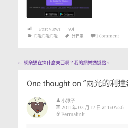
Post Views:
931
布啦布啦布啦
計程車
1 Comment
Post
←
網樂通在搞什麼東西啊？我的網樂通掛點。
navigation
One thought on “
兩光的利達
小猴子
2011 年 02 月 17 日 at 13:05:26
Permalink