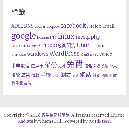
標籤
facebook
ADSL
DNS
Gmail
Firefox
docker
dropbox
google
linux
php
mysql
hosting
HTC
Ubuntu
SEO技術研究
proxmox ve
PTT
vm
WordPress
windows
yahoo
vmware
XenServer
免費
備份
中華電信
信用卡
域名
外掛
小米
光纖
安裝
網站
手機
測試
廣告
帳號
網路
微軟
更新
詐
虛擬機
笑話
雲端
騙
軟體
Copyright © 2026
蝸牛總是想落跑
. All rights reserved. Theme:
Radiate
by ThemeGrill. Powered by
WordPress
.