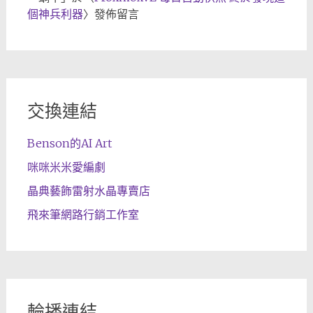
個神兵利器
〉發佈留言
交換連結
Benson的AI Art
咪咪米米愛編劇
晶典藝飾雷射水晶專賣店
飛來筆網路行銷工作室
輪播連結