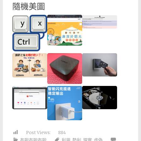
隨機美圖
Post Views:
884
布啦布啦布啦
利用
,
勢利
,
現實
,
虛偽