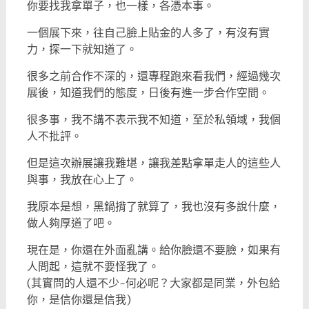
你要找我拿單子，也一樣，各憑本事。
一個展下來，往自己臉上貼金的人多了，有沒有實
力，探一下就知道了。
很多之前合作不深的，還專程跑來看我們，經過幾次
展後，知道我們的態度，日後有進一步合作空間。
很多事，我不講不表示我不知道，至於私領域，我個
人不批評。
但是這次辦展讓我難堪，讓我差點拿單走人的這些人
與事，我放在心上了。
我原本是想，黑鍋揹了就算了，我也沒有多說什麼，
做人夠厚道了吧。
現在是，你還在外面亂講。給你臉還不要臉，如果有
人問起，這就不要怪我了。
(其實問的人還不少~何必呢？大家都是同業，外包給
你，是信你還是信我)