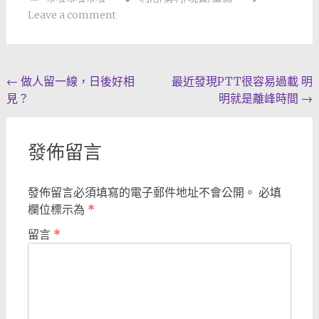
Leave a comment
Post
←
做人留一線，日後好相
最近發現PTT很容易過載 明
見？
明就是離峰時間
→
navigation
發佈留言
發佈留言必須填寫的電子郵件地址不會公開。
必填
欄位標示為
*
留言
*