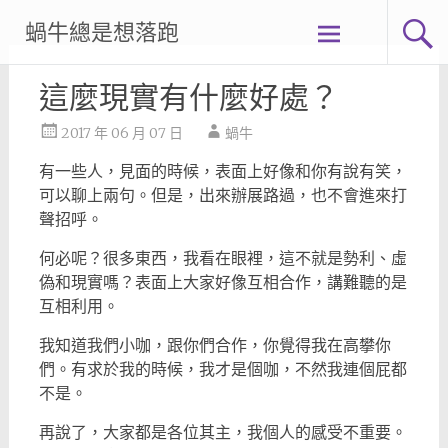
Skip
蝸牛總是想落跑
to
content
這麼現實有什麼好處？
2017 年 06 月 07 日
蝸牛
有一些人，見面的時候，表面上好像和你有說有笑，
可以聊上兩句。但是，出來辦展路過，也不會進來打
聲招呼。
何必呢？很多東西，我看在眼裡，這不就是勢利、虛
偽和現實嗎？表面上大家好像互相合作，講難聽的是
互相利用。
我知道我們小咖，跟你們合作，你覺得我在高攀你
們。有求於我的時候，我才是個咖，不然我連個屁都
不是。
再說了，大家都是各位其主，我個人的感受不重要。