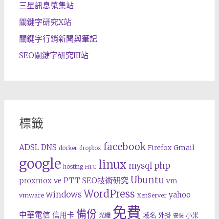
三星訊息蒐集站
關鍵字研究X站
關鍵字行銷新聞與筆記
SEO關鍵字研究III站
標籤
facebook
ADSL
DNS
Gmail
Firefox
docker
dropbox
google
linux
php
mysql
hosting
HTC
Ubuntu
SEO技術研究
proxmox ve
PTT
vm
WordPress
windows
yahoo
vmware
XenServer
免費
備份
中華電信
信用卡
域名
外掛
小米
光纖
安裝