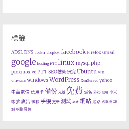
標籤
facebook
ADSL
DNS
Gmail
Firefox
docker
dropbox
google
linux
php
mysql
hosting
HTC
Ubuntu
SEO技術研究
proxmox ve
PTT
vm
WordPress
windows
yahoo
vmware
XenServer
免費
備份
中華電信
信用卡
域名
外掛
小米
光纖
安裝
網站
手機
測試
廣告
帳號
網路
微軟
更新
詐
虛擬機
笑話
雲端
騙
軟體