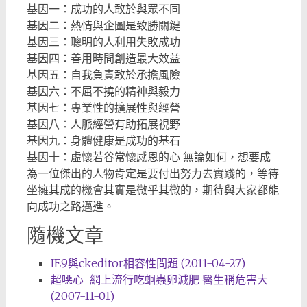
基因一：成功的人敢於與眾不同
基因二：熱情與企圖是致勝關鍵
基因三：聰明的人利用失敗成功
基因四：善用時間創造最大效益
基因五：自我負責敢於承擔風險
基因六：不屈不撓的精神與毅力
基因七：專業性的擴展性與經營
基因八：人脈經營有助拓展視野
基因九：身體健康是成功的基石
基因十：虛懷若谷常懷感恩的心 無論如何，想要成
為一位傑出的人物肯定是要付出努力去實踐的，等待
坐擁其成的機會其實是微乎其微的，期待與大家都能
向成功之路邁進。
隨機文章
IE9與ckeditor相容性問題 (2011-04-27)
超噁心-網上流行吃蛔蟲卵減肥 醫生稱危害大
(2007-11-01)