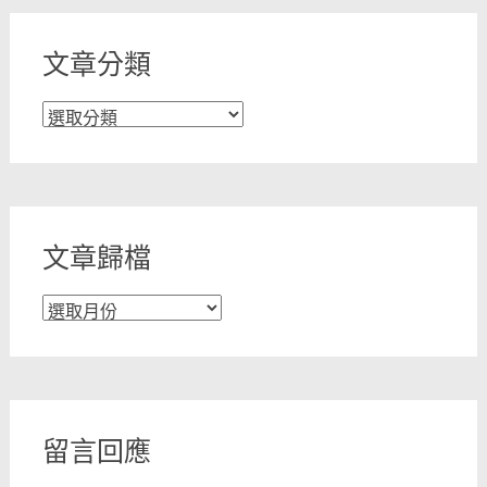
文章分類
文
章
分
類
文章歸檔
文
章
歸
檔
留言回應