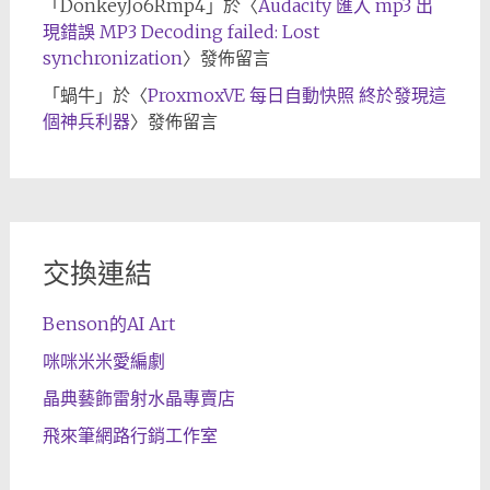
「
DonkeyJo6Rmp4
」於〈
Audacity 匯入 mp3 出
現錯誤 MP3 Decoding failed: Lost
synchronization
〉發佈留言
「
蝸牛
」於〈
ProxmoxVE 每日自動快照 終於發現這
個神兵利器
〉發佈留言
交換連結
Benson的AI Art
咪咪米米愛編劇
晶典藝飾雷射水晶專賣店
飛來筆網路行銷工作室