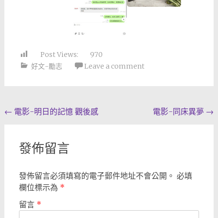
Post Views:
970
好文-勵志
Leave a comment
Post
←
電影-明日的記憶 觀後感
電影-同床異夢
→
navigation
發佈留言
發佈留言必須填寫的電子郵件地址不會公開。
必填
欄位標示為
*
留言
*