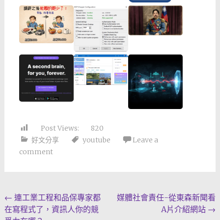
Post Views:
820
好文分享
youtube
Leave a
comment
Post
←
連工業工程和品保專家都
媒體社會責任-從東森新聞看
在寫程式了，資訊人你的競
A片介紹網站
→
navigation