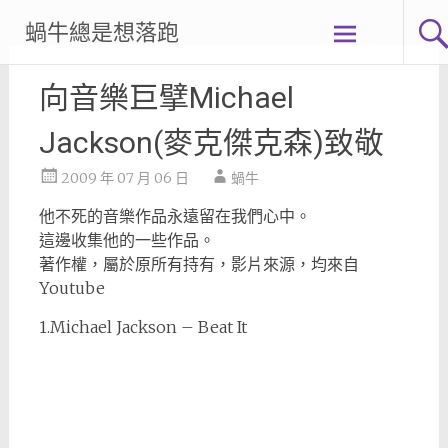
Skip
蝸牛總是想落跑
to
content
向音樂巨擘Michael
Jackson(麥克傑克森)致敬
2009 年 07 月 06 日
蝸牛
他不死的音樂作品永遠留在我們心中。
這邊收集他的一些作品。
著作權，屬於原所有持有，影片來源，均來自
Youtube
1.Michael Jackson – Beat It