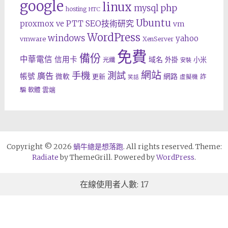
google
linux
php
mysql
hosting
HTC
Ubuntu
SEO技術研究
proxmox ve
PTT
vm
WordPress
windows
yahoo
vmware
XenServer
免費
備份
中華電信
信用卡
域名
外掛
小米
光纖
安裝
網站
手機
測試
廣告
帳號
網路
微軟
更新
詐
虛擬機
笑話
雲端
騙
軟體
Copyright © 2026
蝸牛總是想落跑
. All rights reserved. Theme:
Radiate
by ThemeGrill. Powered by
WordPress
.
在線使用者人數: 17