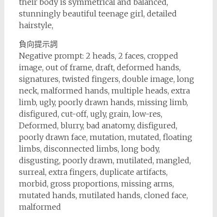
their body is symmetrical and balanced,
stunningly beautiful teenage girl, detailed
hairstyle,
負向提示詞
Negative prompt: 2 heads, 2 faces, cropped
image, out of frame, draft, deformed hands,
signatures, twisted fingers, double image, long
neck, malformed hands, multiple heads, extra
limb, ugly, poorly drawn hands, missing limb,
disfigured, cut-off, ugly, grain, low-res,
Deformed, blurry, bad anatomy, disfigured,
poorly drawn face, mutation, mutated, floating
limbs, disconnected limbs, long body,
disgusting, poorly drawn, mutilated, mangled,
surreal, extra fingers, duplicate artifacts,
morbid, gross proportions, missing arms,
mutated hands, mutilated hands, cloned face,
malformed