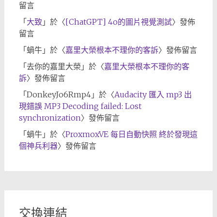
留言
「
大致
」於〈
[ChatGPT] 4o的圖片視覺測試
〉發佈
留言
「
蝸牛
」於〈
嘉里大榮根本不理你的客訴
〉發佈留言
「
去你的嘉里大榮
」於〈
嘉里大榮根本不理你的客
訴
〉發佈留言
「
DonkeyJo6Rmp4
」於〈
Audacity 匯入 mp3 出
現錯誤 MP3 Decoding failed: Lost
synchronization
〉發佈留言
「
蝸牛
」於〈
ProxmoxVE 每日自動快照 終於發現這
個神兵利器
〉發佈留言
交換連結