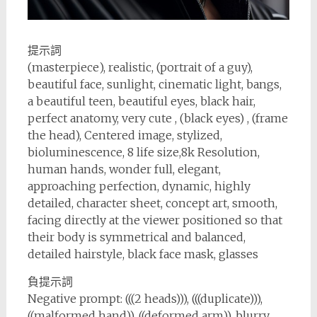
提示詞
(masterpiece), realistic, (portrait of a guy),
beautiful face, sunlight, cinematic light, bangs,
a beautiful teen, beautiful eyes, black hair,
perfect anatomy, very cute , (black eyes) , (frame
the head), Centered image, stylized,
bioluminescence, 8 life size,8k Resolution,
human hands, wonder full, elegant,
approaching perfection, dynamic, highly
detailed, character sheet, concept art, smooth,
facing directly at the viewer positioned so that
their body is symmetrical and balanced,
detailed hairstyle, black face mask, glasses
負提示詞
Negative prompt: (((2 heads))), (((duplicate))),
((malformed hand)), ((deformed arm)), blurry,