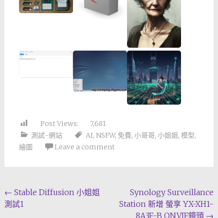
Post Views:
7,681
測試-網站
AI
,
NSFW
,
免費
,
小哥哥
,
小姐姐
,
模型
,
繪圖
Leave a comment
Post
←
Stable Diffusion 小姐姐
Synology Surveillance
測試1
Station 新增 螢享 YX-XH1-
navigation
8A3F-B ONVIF鏡頭
→