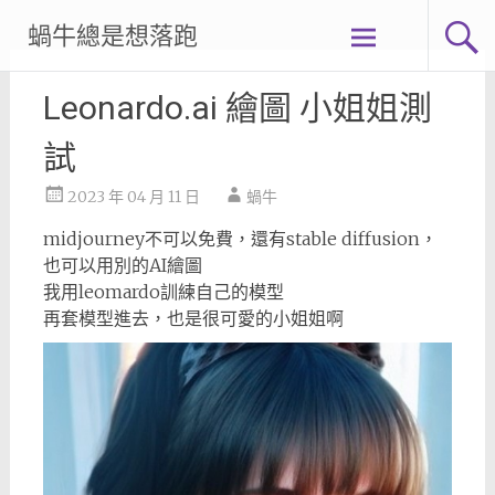
Skip
蝸牛總是想落跑
to
content
Leonardo.ai 繪圖 小姐姐測
試
2023 年 04 月 11 日
蝸牛
midjourney不可以免費，還有stable diffusion，
也可以用別的AI繪圖
我用leomardo訓練自己的模型
再套模型進去，也是很可愛的小姐姐啊