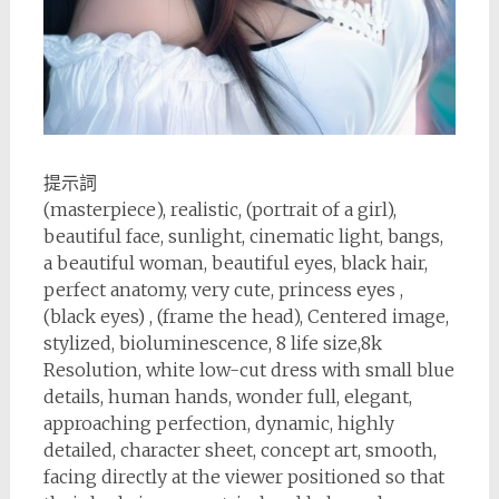
提示詞
(masterpiece), realistic, (portrait of a girl),
beautiful face, sunlight, cinematic light, bangs,
a beautiful woman, beautiful eyes, black hair,
perfect anatomy, very cute, princess eyes ,
(black eyes) , (frame the head), Centered image,
stylized, bioluminescence, 8 life size,8k
Resolution, white low-cut dress with small blue
details, human hands, wonder full, elegant,
approaching perfection, dynamic, highly
detailed, character sheet, concept art, smooth,
facing directly at the viewer positioned so that