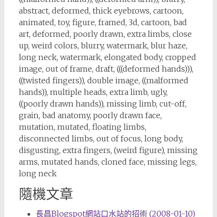
abstract, deformed, thick eyebrows, cartoon,
animated, toy, figure, framed, 3d, cartoon, bad
art, deformed, poorly drawn, extra limbs, close
up, weird colors, blurry, watermark, blur haze,
long neck, watermark, elongated body, cropped
image, out of frame, draft, (((deformed hands))),
((twisted fingers)), double image, ((malformed
hands)), multiple heads, extra limb, ugly,
((poorly drawn hands)), missing limb, cut-off,
grain, bad anatomy, poorly drawn face,
mutation, mutated, floating limbs,
disconnected limbs, out of focus, long body,
disgusting, extra fingers, (weird figure), missing
arms, mutated hands, cloned face, missing legs,
long neck
隨機文章
長昌Blogspot網站口水站的招術 (2008-01-10)