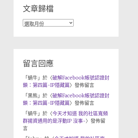
文章歸檔
文
章
歸
檔
留言回應
「
蝸牛
」於〈
破解Facebook帳號認證封
鎖：第四篇-IP隱藏篇
〉發佈留言
「
黑熊
」於〈
破解Facebook帳號認證封
鎖：第四篇-IP隱藏篇
〉發佈留言
「
蝸牛
」於〈
今天才知道 我的社區寬頻
群揚資通用的是浮動IP 沒事~
〉發佈留
言