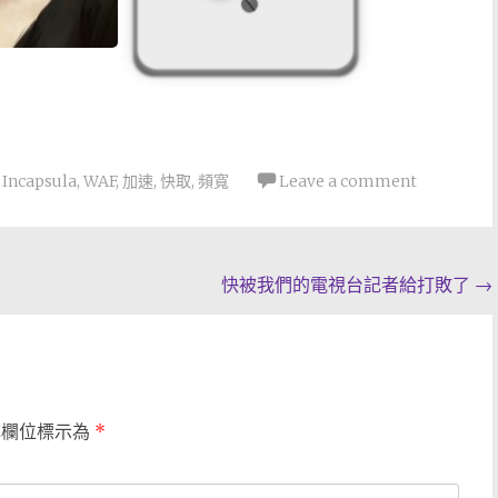
,
Incapsula
,
WAF
,
加速
,
快取
,
頻寬
Leave a comment
快被我們的電視台記者給打敗了
→
填欄位標示為
*