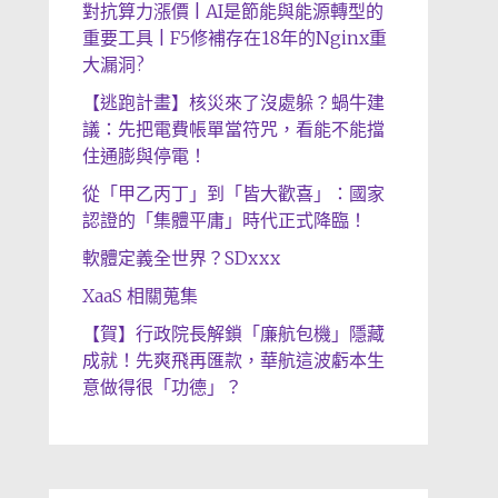
對抗算力漲價 | AI是節能與能源轉型的
重要工具 | F5修補存在18年的Nginx重
大漏洞?
【逃跑計畫】核災來了沒處躲？蝸牛建
議：先把電費帳單當符咒，看能不能擋
住通膨與停電！
從「甲乙丙丁」到「皆大歡喜」：國家
認證的「集體平庸」時代正式降臨！
軟體定義全世界？SDxxx
XaaS 相關蒐集
【賀】行政院長解鎖「廉航包機」隱藏
成就！先爽飛再匯款，華航這波虧本生
意做得很「功德」？