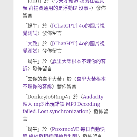
「
John
」於〈
今天才知道 我的社區寬
頻 群揚資通用的是浮動IP 沒事~
〉發佈
留言
「
蝸牛
」於〈
[ChatGPT] 4o的圖片視
覺測試
〉發佈留言
「
大致
」於〈
[ChatGPT] 4o的圖片視
覺測試
〉發佈留言
「
蝸牛
」於〈
嘉里大榮根本不理你的客
訴
〉發佈留言
「
去你的嘉里大榮
」於〈
嘉里大榮根本
不理你的客訴
〉發佈留言
「
DonkeyJo6Rmp4
」於〈
Audacity
匯入 mp3 出現錯誤 MP3 Decoding
failed: Lost synchronization
〉發佈留
言
「
蝸牛
」於〈
ProxmoxVE 每日自動快
照 終於發現這個神兵利器
〉發佈留言