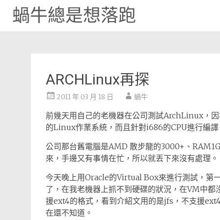
蝸牛總是想落跑
Skip
to
content
ARCHLinux再探
2011 年 03 月 18 日
蝸牛
前幾天用自己的老機器在公司測試ArchLinux
的Linux作業系統，而且針對i686的CPU進行
公司那台舊電腦是AMD 散步龍的3000+、RAM1G
來，手邊又有事情在忙，所以就丟下來沒有處理。
今天晚上用Oracle的Virtual Box來進行
了，在我老機器上抓不到硬碟的狀況，在VM中都沒有
援ext4的格式，看到介紹文用的是jfs，不支援ex
在還不知道。