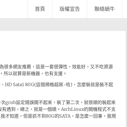
首頁
版權宣告
聯絡蝸牛
，因為很多網友推薦，這是一套很彈性，效能好，又不吃資源
編譯，所以就算是新機器，也有支援。
、HD Sata1 80G(這個規格超屌~哈)，怎麼裝就是裝不起
測試，第一次grub設定錯誤開不起來，裝了第二次，就很順的裝起來
遇到，總之，就是一個順。ArchLinux的開機程式不支
t4我才知道，但是抓不到80G的SATA，是怎麼一回事，我現