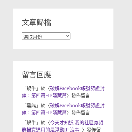
類
文章歸檔
文
章
歸
檔
留言回應
「
蝸牛
」於〈
破解Facebook帳號認證封
鎖：第四篇-IP隱藏篇
〉發佈留言
「
黑熊
」於〈
破解Facebook帳號認證封
鎖：第四篇-IP隱藏篇
〉發佈留言
「
蝸牛
」於〈
今天才知道 我的社區寬頻
群揚資通用的是浮動IP 沒事~
〉發佈留