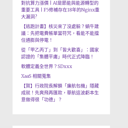
對抗算力漲價 | AI是節能與能源轉型的
重要工具 | F5修補存在18年的Nginx重
大漏洞?
【逃跑計畫】核災來了沒處躲？蝸牛建
議：先把電費帳單當符咒，看能不能擋
住通膨與停電！
從「甲乙丙丁」到「皆大歡喜」：國家
認證的「集體平庸」時代正式降臨！
軟體定義全世界？SDxxx
XaaS 相關蒐集
【賀】行政院長解鎖「廉航包機」隱藏
成就！先爽飛再匯款，華航這波虧本生
意做得很「功德」？