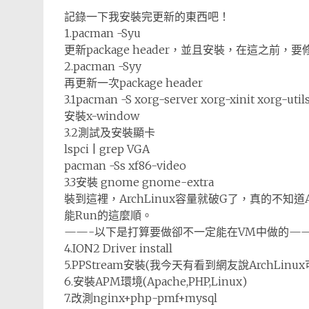
記錄一下我安裝完更新的東西吧！
1.pacman -Syu
更新package header，並且安裝，在這之前，要修改/et
2.pacman -Syy
再更新一次package header
3.1pacman -S xorg-server xorg-xinit xorg-utils
安裝x-window
3.2測試及安裝顯卡
lspci | grep VGA
pacman -Ss xf86-video
3.3安裝 gnome gnome-extra
裝到這裡，ArchLinux容量就破G了，真的不知道Ar
能Run的這麼順。
——-以下是打算要做卻不一定能在VM中做的——
4.ION2 Driver install
5.PPStream安裝(我今天有看到網友說ArchLinux
6.安裝APM環境(Apache,PHP,Linux)
7.改測nginx+php-pmf+mysql