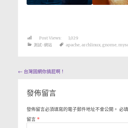
Post Views:
1,029
測試-網站
apache
,
archlinux
,
gnome
,
mys
Post
←
台灣固網你搞屁啊！
navigation
發佈留言
發佈留言必須填寫的電子郵件地址不會公開。
必
留言
*