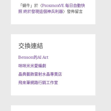
「
蝸牛
」於〈
ProxmoxVE 每日自動快
照 終於發現這個神兵利器
〉發佈留言
交換連結
Benson的AI Art
咪咪米米愛編劇
晶典藝飾雷射水晶專賣店
飛來筆網路行銷工作室