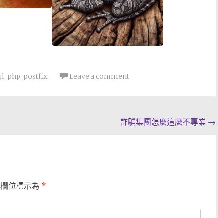
ql
,
php
,
postfix
Leave a comment
詐騙集團怎麼這麼不專業
→
填欄位標示為
*