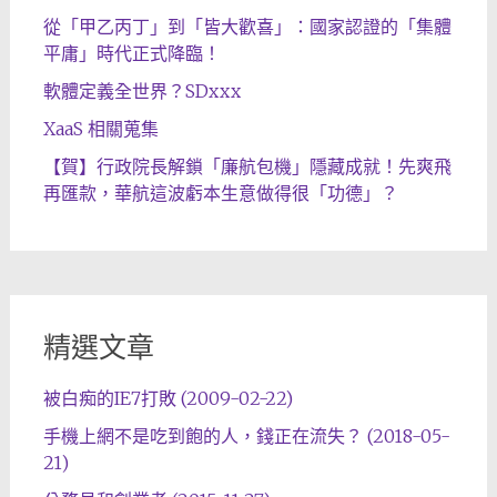
從「甲乙丙丁」到「皆大歡喜」：國家認證的「集體
平庸」時代正式降臨！
軟體定義全世界？SDxxx
XaaS 相關蒐集
【賀】行政院長解鎖「廉航包機」隱藏成就！先爽飛
再匯款，華航這波虧本生意做得很「功德」？
精選文章
被白痴的IE7打敗 (2009-02-22)
手機上網不是吃到飽的人，錢正在流失？ (2018-05-
21)