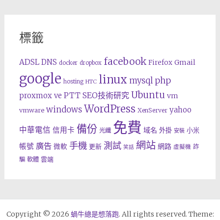
標籤
facebook
ADSL
DNS
Gmail
Firefox
docker
dropbox
google
linux
php
mysql
hosting
HTC
Ubuntu
SEO技術研究
proxmox ve
PTT
vm
WordPress
windows
yahoo
vmware
XenServer
免費
備份
中華電信
信用卡
域名
外掛
小米
光纖
安裝
網站
手機
測試
廣告
帳號
網路
微軟
更新
詐
虛擬機
笑話
雲端
騙
軟體
Copyright © 2026
蝸牛總是想落跑
. All rights reserved. Theme: