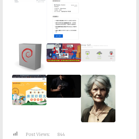
Post Views:
844