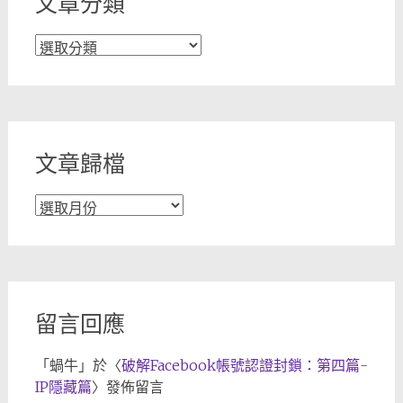
文章分類
文
章
分
類
文章歸檔
文
章
歸
檔
留言回應
「
蝸牛
」於〈
破解Facebook帳號認證封鎖：第四篇-
IP隱藏篇
〉發佈留言