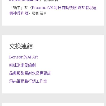
「
蝸牛
」於〈
ProxmoxVE 每日自動快照 終於發現這
個神兵利器
〉發佈留言
交換連結
Benson的AI Art
咪咪米米愛編劇
晶典藝飾雷射水晶專賣店
飛來筆網路行銷工作室