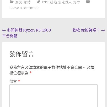
測試-網站
PTT
,
掛站
,
無法登入
,
異常
Leave a comment
Post
←
多開神器 Ryzen R5-1600
軟軟 你搞笑嗎？
→
平台開箱
navigation
發佈留言
發佈留言必須填寫的電子郵件地址不會公開。
必填
欄位標示為
*
留言
*