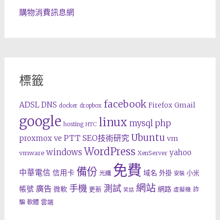
購物消費訊息網
標籤
facebook
ADSL
DNS
Gmail
Firefox
docker
dropbox
google
linux
php
mysql
hosting
HTC
Ubuntu
SEO技術研究
proxmox ve
PTT
vm
WordPress
windows
yahoo
vmware
XenServer
免費
備份
中華電信
信用卡
域名
外掛
小米
光纖
安裝
網站
手機
測試
廣告
帳號
網路
微軟
更新
詐
虛擬機
笑話
雲端
騙
軟體