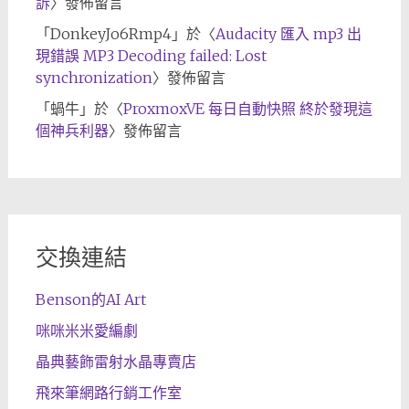
訴
〉發佈留言
「
DonkeyJo6Rmp4
」於〈
Audacity 匯入 mp3 出
現錯誤 MP3 Decoding failed: Lost
synchronization
〉發佈留言
「
蝸牛
」於〈
ProxmoxVE 每日自動快照 終於發現這
個神兵利器
〉發佈留言
交換連結
Benson的AI Art
咪咪米米愛編劇
晶典藝飾雷射水晶專賣店
飛來筆網路行銷工作室