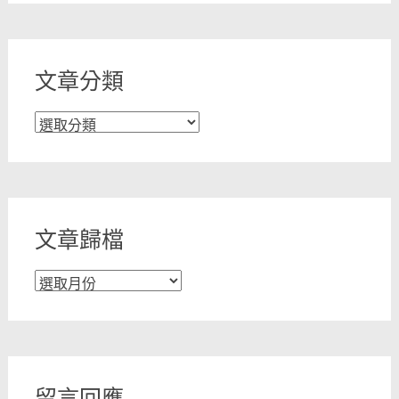
文章分類
文
章
分
類
文章歸檔
文
章
歸
檔
留言回應