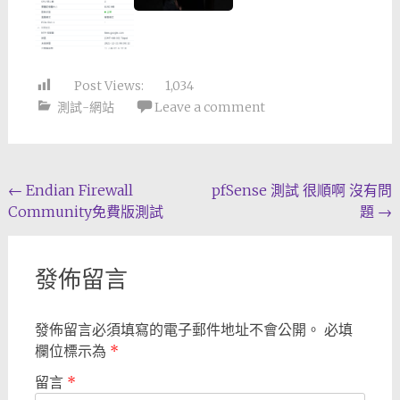
Post Views:
1,034
測試-網站
Leave a comment
Post
←
Endian Firewall
pfSense 測試 很順啊 沒有問
Community免費版測試
題
→
navigation
發佈留言
發佈留言必須填寫的電子郵件地址不會公開。
必填
欄位標示為
*
留言
*