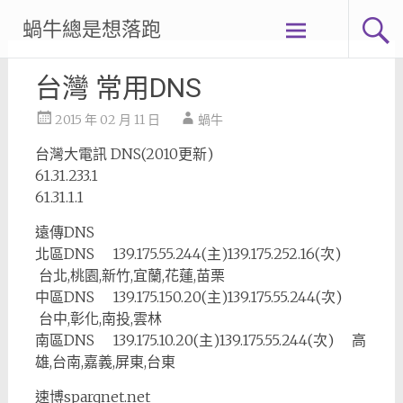
Skip
蝸牛總是想落跑
to
content
台灣 常用DNS
2015 年 02 月 11 日
蝸牛
台灣大電訊 DNS(2010更新)
61.31.233.1
61.31.1.1
遠傳DNS
北區DNS 139.175.55.244(主)139.175.252.16(次)
台北,桃園,新竹,宜蘭,花蓮,苗栗
中區DNS 139.175.150.20(主)139.175.55.244(次)
台中,彰化,南投,雲林
南區DNS 139.175.10.20(主)139.175.55.244(次) 高
雄,台南,嘉義,屏東,台東
速博sparqnet.net