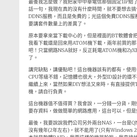
最後我怎麼做？我把家中中華電信那個固定1IP給
話一句，我現在真的沒有什麼時間，就不要想去搞什麼
DDNS服務，而且是免費的；光這個免費DDNS服
要講套件數量上的差異了。
原本要拿來當下載中心的，但是裡面的BT軟體會
我看下載還是回來用ATOM機下載，兩年前買的那台
吧！只當網路NSA就好，反正耗電ATOM機和ZyX
了。
講完缺點，講優點吧！這台機器該有的都有，使用者
CPU等級不錯，記憶體也很大，外型ID設計的還
繼續上來，當然如果DIY想法又來時，有直接提供T
機，請自行負責。
這台機器值不值得買？我會說，一分錢一分貨，剛
要存資料，做做簡單的網路應用，這台可以，但是如
最後，我要說說我們公司另外兩台NAS，一台是QNA
沒有幾年(2年左右)，就不能用了(只有Windows 