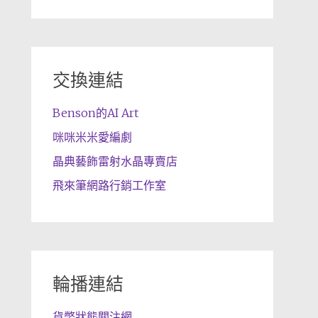
交換連結
Benson的AI Art
咪咪米米愛編劇
晶典藝飾雷射水晶專賣店
飛來筆網路行銷工作室
輪播連結
貨幣狀態關注網