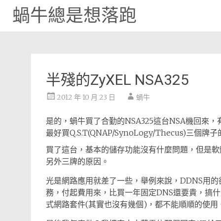
蝸牛總是想落跑
Skip
to
content
半殘的ZyXEL NSA325
2012 年 10 月 23 日
蝸牛
是的，蝸牛買了合勤的NSA325這台NSA機回來
最好買Q.S.T(QNAP/SynoLogy/Thecu
買了這台，基本的儲存功能沒有什麼問題，但是軟
另外三牌的原因。
光是網路應用就差了一些，舉例來說，DDNS用的卻
務，付起費用來，比買一年固定DNS還要貴，搞什麼
式網路套件(其實也沒有幾個)，都不能順順的使用