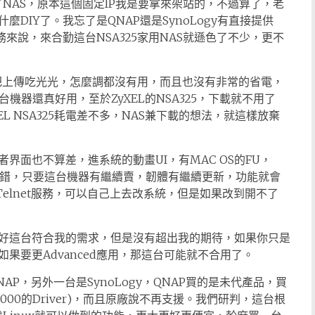
了NAS，原本這個固定IP我是要拿來架站的，不過算了，老
DIY了。我忘了是QNAP還是SynoLogy有直接提供
務來說，來合勤這台NSA325家用NAS就遜色了不少，更不
把上傳吃光光，怎麼調都沒有用，而且也沒有非常的省電，
機器還真好用，至於ZyXEL的NSA325，下載就不用了
EL NSA325耗電差不多，NAS兼下載的想法，就這樣放棄
界面也不算差，進系統的動畫UI，有MAC OS的FU，
不錯，只要這台機器有繼續賣，韌體有繼續更新，功能就會
elnet服務，可以自己上去改系統，但是如果改到開不了
好這台符合我的需求，但是沒有超出我的期待，如果你只是
果要更Advanced應用，那這台可能就不合用了。
P，另外一台是SynoLogy，QNAP買的是未代產品，買
2000的Driver)，而且原廠說不再支援。我們研判，這台根