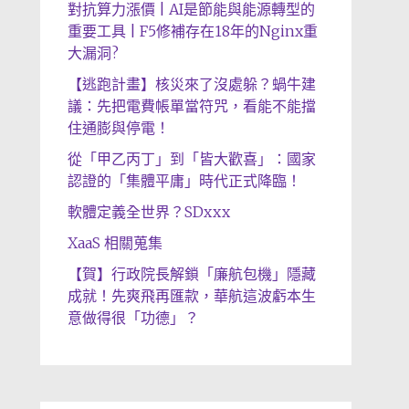
對抗算力漲價 | AI是節能與能源轉型的
重要工具 | F5修補存在18年的Nginx重
大漏洞?
【逃跑計畫】核災來了沒處躲？蝸牛建
議：先把電費帳單當符咒，看能不能擋
住通膨與停電！
從「甲乙丙丁」到「皆大歡喜」：國家
認證的「集體平庸」時代正式降臨！
軟體定義全世界？SDxxx
XaaS 相關蒐集
【賀】行政院長解鎖「廉航包機」隱藏
成就！先爽飛再匯款，華航這波虧本生
意做得很「功德」？