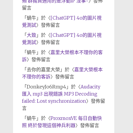
頻 群揚資通用的是浮動IP 沒事~
〉發佈
留言
「
蝸牛
」於〈
[ChatGPT] 4o的圖片視
覺測試
〉發佈留言
「
大致
」於〈
[ChatGPT] 4o的圖片視
覺測試
〉發佈留言
「
蝸牛
」於〈
嘉里大榮根本不理你的客
訴
〉發佈留言
「
去你的嘉里大榮
」於〈
嘉里大榮根本
不理你的客訴
〉發佈留言
「
DonkeyJo6Rmp4
」於〈
Audacity
匯入 mp3 出現錯誤 MP3 Decoding
failed: Lost synchronization
〉發佈留
言
「
蝸牛
」於〈
ProxmoxVE 每日自動快
照 終於發現這個神兵利器
〉發佈留言