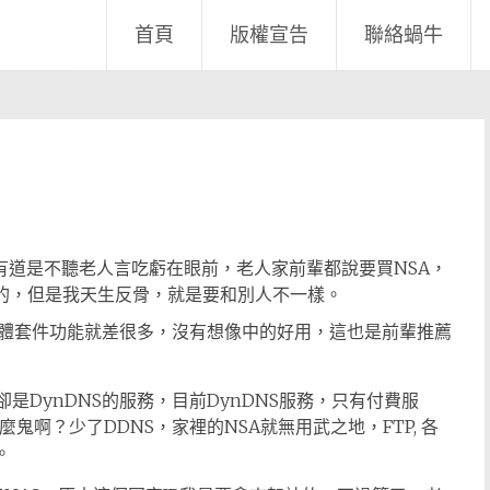
首頁
版權宣告
聯絡蝸牛
，有道是不聽老人言吃虧在眼前，老人家前輩都說要買NSA，
s)三個牌子的，但是我天生反骨，就是要和別人不一樣。
體套件功能就差很多，沒有想像中的好用，這也是前輩推薦
是DynDNS的服務，目前DynDNS服務，只有付費服
鬼啊？少了DDNS，家裡的NSA就無用武之地，FTP, 各
。