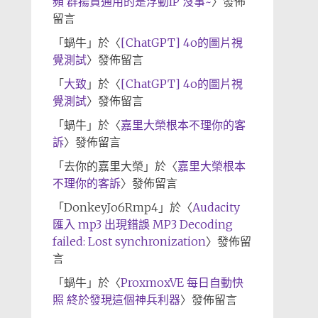
頻 群揚資通用的是浮動IP 沒事~
〉發佈
留言
「
蝸牛
」於〈
[ChatGPT] 4o的圖片視
覺測試
〉發佈留言
「
大致
」於〈
[ChatGPT] 4o的圖片視
覺測試
〉發佈留言
「
蝸牛
」於〈
嘉里大榮根本不理你的客
訴
〉發佈留言
「
去你的嘉里大榮
」於〈
嘉里大榮根本
不理你的客訴
〉發佈留言
「
DonkeyJo6Rmp4
」於〈
Audacity
匯入 mp3 出現錯誤 MP3 Decoding
failed: Lost synchronization
〉發佈留
言
「
蝸牛
」於〈
ProxmoxVE 每日自動快
照 終於發現這個神兵利器
〉發佈留言