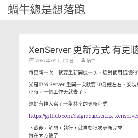
蝸牛總是想落跑
Skip
to
content
XenServer 更新方式 有
2016 年 09 月 09 日
蝸牛
每更新一次，就要重新開機一次，這對使用舊版的Xen
光是IBM Server 重開一次就要20分鐘左右
小時，一個工作天就去了。
還好有神人寫了一隻共享的更新程式
https://github.com/dalgibbard/citrix_xenserve
下載後，解開，執行，就自動批次更新完成
實在太方便了