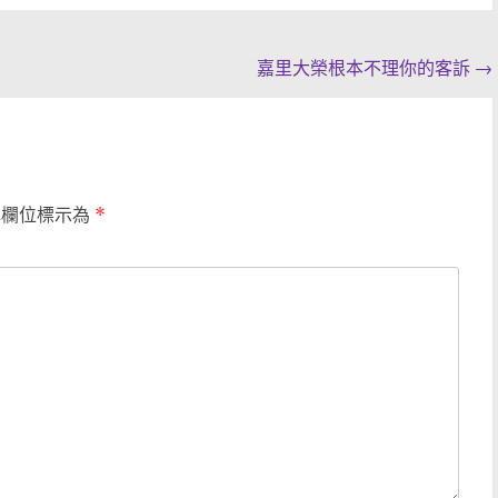
嘉里大榮根本不理你的客訴
→
填欄位標示為
*