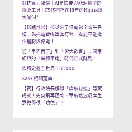
對抗算力漲價 | AI是節能與能源轉型的
重要工具 | F5修補存在18年的Nginx重
大漏洞?
【逃跑計畫】核災來了沒處躲？蝸牛建
議：先把電費帳單當符咒，看能不能擋
住通膨與停電！
從「甲乙丙丁」到「皆大歡喜」：國家
認證的「集體平庸」時代正式降臨！
軟體定義全世界？SDxxx
XaaS 相關蒐集
【賀】行政院長解鎖「廉航包機」隱藏
成就！先爽飛再匯款，華航這波虧本生
意做得很「功德」？