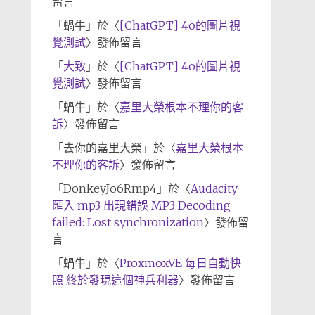
留言
「
蝸牛
」於〈
[ChatGPT] 4o的圖片視
覺測試
〉發佈留言
「
大致
」於〈
[ChatGPT] 4o的圖片視
覺測試
〉發佈留言
「
蝸牛
」於〈
嘉里大榮根本不理你的客
訴
〉發佈留言
「
去你的嘉里大榮
」於〈
嘉里大榮根本
不理你的客訴
〉發佈留言
「
DonkeyJo6Rmp4
」於〈
Audacity
匯入 mp3 出現錯誤 MP3 Decoding
failed: Lost synchronization
〉發佈留
言
「
蝸牛
」於〈
ProxmoxVE 每日自動快
照 終於發現這個神兵利器
〉發佈留言