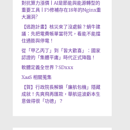
對抗算力漲價 | AI是節能與能源轉型的
重要工具 | F5修補存在18年的Nginx重
大漏洞?
【逃跑計畫】核災來了沒處躲？蝸牛建
議：先把電費帳單當符咒，看能不能擋
住通膨與停電！
從「甲乙丙丁」到「皆大歡喜」：國家
認證的「集體平庸」時代正式降臨！
軟體定義全世界？SDxxx
XaaS 相關蒐集
【賀】行政院長解鎖「廉航包機」隱藏
成就！先爽飛再匯款，華航這波虧本生
意做得很「功德」？