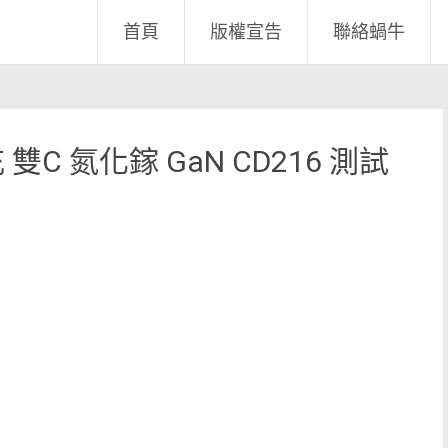
首頁
版權宣告
聯絡蝸牛
充 雙C 氮化鎵 GaN CD216 測試