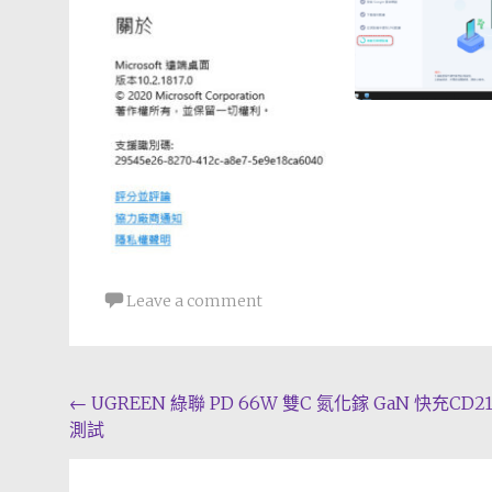
Leave a comment
Post
←
UGREEN 綠聯 PD 66W 雙C 氮化鎵 GaN 快充CD21
測試
navigation