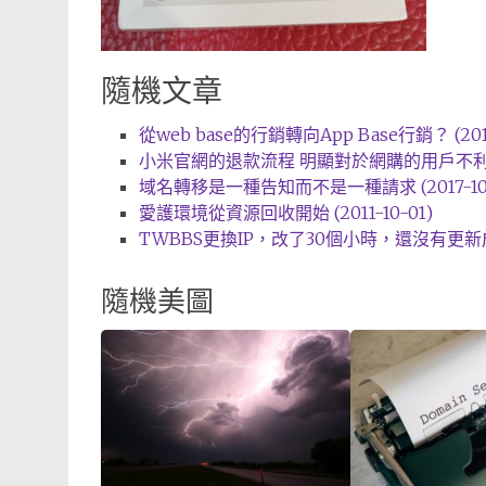
隨機文章
從web base的行銷轉向App Base行銷？ (2012
小米官網的退款流程 明顯對於網購的用戶不利 (20
域名轉移是一種告知而不是一種請求 (2017-10-
愛護環境從資源回收開始 (2011-10-01)
TWBBS更換IP，改了30個小時，還沒有更新成功 (
隨機美圖