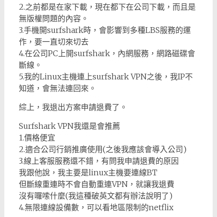
2.之前都是在家下載，現在都下在公司下載，而且是
無版權問題的內容。
3.手機開surfshark時，會影響到多種LBS服務的運
作，要一直切來切去
4.在公司PC上開surfshark，內網服務，網路磁碟會
斷線。
5.我的Linux主機連上surfshark VPN之後，我IP不
知道，會無法連回來。
綜上，我退出方案申請退費了。
Surfshark VPN我還是會推薦
1.價格便宜
2.適合公司行銷推廣使用(之後我應該會導入公司)
3.線上客服服務還不錯，有問我申請退費的原因
我跟他說，我主要是linux主機要連線BT
但斷線重連時不會自動重連VPN，就讓我退費
沒有囉嗦什麼(我這種破英文都有辦法說明了)
4.無限連線設備數，可以看地區限制的netflix