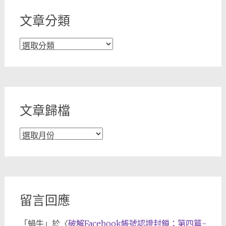
文章分類
文
章
分
類
文章歸檔
文
章
歸
檔
留言回應
「
蝸牛
」於〈
破解Facebook帳號認證封鎖：第四篇-