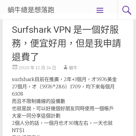
Skip
蝸牛總是想落跑
to
content
Surfshark VPN 是一個好服
務，便宜好用，但是我申請
退費了
2020 年 12 月 24 日
蝸牛
surfshark目前在推廣，2年+3個月，才59.76美金
27個月，才（59.76*28.6）1709，均下來每個月
63.08
而且不限制連線的設備數
也就是說，可以好幾個好朋友同時使用一個帳戶
大家一同分享這個計劃
2個人分的話，一個月也才30塊左右，一天也就
NT$1