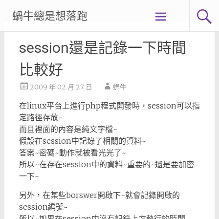
Skip
蝸牛總是想落跑
to
content
session還是記錄一下時間
比較好
2009 年 02 月 27 日
蝸牛
在linux平台上進行php程式開發時，session可以指
定路徑存放~
而且裡面的內容是純文字檔~
假設在session中記錄了相關的資料~
答案~密碼~動作就被看光光了~
所以~在存在session中的資料~重要的~還是要加密
一下~
另外，在某些borswer開啟下~就會記錄開啟的
session編號~
所以~如果在session中沒有記錄上次執行的時間