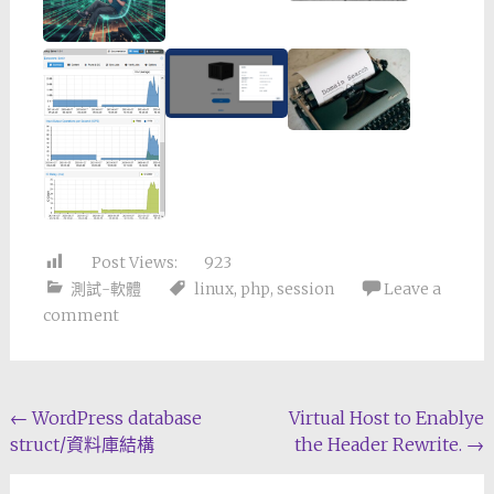
Post Views:
923
測試-軟體
linux
,
php
,
session
Leave a
comment
Post
←
WordPress database
Virtual Host to Enablye
struct/資料庫結構
the Header Rewrite.
→
navigation