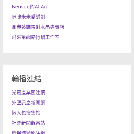
Benson的AI Art
咪咪米米愛編劇
晶典藝飾雷射水晶專賣店
飛來筆網路行銷工作室
輪播連結
光電產業關注網
外匯訊息新聞網
懶人包搜集站
社會新聞觀察站
環保議題關注網