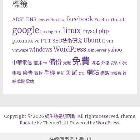
標籤
facebook
ADSL
DNS
Gmail
Firefox
docker
dropbox
google
linux
php
mysql
hosting
HTC
Ubuntu
SEO技術研究
proxmox ve
PTT
vm
WordPress
windows
yahoo
vmware
XenServer
免費
備份
中華電信
信用卡
域名
外掛
小米
光纖
安裝
網站
手機
測試
廣告
帳號
網路
微軟
更新
詐
虛擬機
笑話
雲端
騙
軟體
Copyright © 2026
蝸牛總是想落跑
. All rights reserved. Theme:
Radiate
by ThemeGrill. Powered by
WordPress
.
在線使用者人數: 13