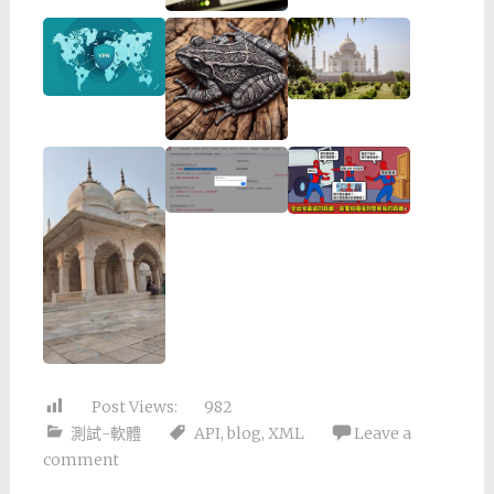
Post Views:
982
測試-軟體
API
,
blog
,
XML
Leave a
comment