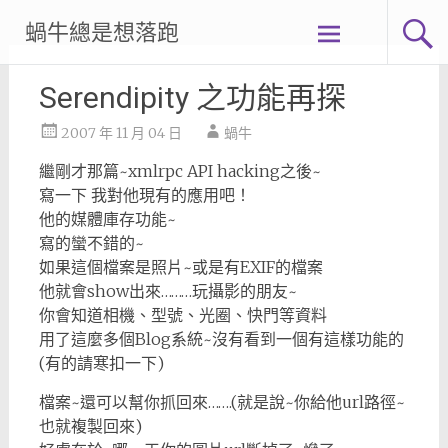
Skip
蝸牛總是想落跑
to
content
Serendipity 之功能再探
2007 年 11 月 04 日
蝸牛
繼剛才那篇~xmlrpc API hacking之後~
寫一下 我對他現有的應用吧！
他的媒體庫存功能~
寫的蠻不錯的~
如果這個檔案是照片~或是有EXIF的檔案
他就會show出來………玩攝影的朋友~
你會知道相機、型號、光圈、快門等資料
用了這麼多個Blog系統~沒有看到一個有這樣功能的
(有的請寒扣一下)
檔案~還可以幫你抓回來…….(就是說~你給他url路徑~
也就複製回來)