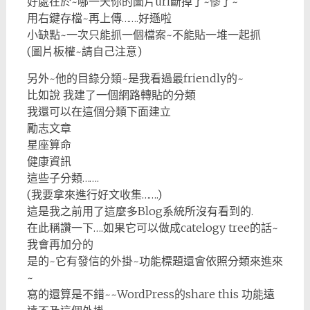
好處在於~哪一天你的圖片url斷掉了~慘了~
用右鍵存檔~再上傳…….好遜啦
小缺點~一次只能抓一個檔案~不能貼一堆一起抓
(圖片板權~請自己注意)
另外~他的目錄分類~是我看過最friendly的~
比如說 我建了一個網路轉貼的分類
我還可以在這個分類下面建立
勵志文章
星座算命
健康資訊
這些子分類…….
(我要拿來進行好文收集…….)
這是我之前用了這麼多Blog系統所沒有看到的.
在此稱讚一下….如果它可以做成catelogy tree的話~
我會再加分的
是的~它有發信的外掛~功能標題還會依照分類來進來
~
寫的還算是不錯~~WordPress的share this 功能遠