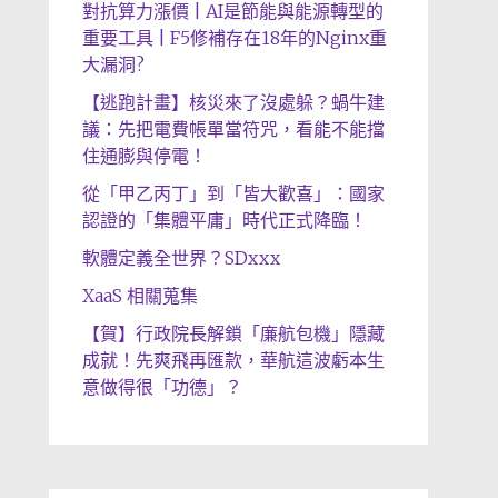
對抗算力漲價 | AI是節能與能源轉型的
重要工具 | F5修補存在18年的Nginx重
大漏洞?
【逃跑計畫】核災來了沒處躲？蝸牛建
議：先把電費帳單當符咒，看能不能擋
住通膨與停電！
從「甲乙丙丁」到「皆大歡喜」：國家
認證的「集體平庸」時代正式降臨！
軟體定義全世界？SDxxx
XaaS 相關蒐集
【賀】行政院長解鎖「廉航包機」隱藏
成就！先爽飛再匯款，華航這波虧本生
意做得很「功德」？