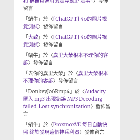
頻 群揚資通用的是浮動IP 沒事~
〉發佈
留言
「
蝸牛
」於〈
[ChatGPT] 4o的圖片視
覺測試
〉發佈留言
「
大致
」於〈
[ChatGPT] 4o的圖片視
覺測試
〉發佈留言
「
蝸牛
」於〈
嘉里大榮根本不理你的客
訴
〉發佈留言
「
去你的嘉里大榮
」於〈
嘉里大榮根本
不理你的客訴
〉發佈留言
「
DonkeyJo6Rmp4
」於〈
Audacity
匯入 mp3 出現錯誤 MP3 Decoding
failed: Lost synchronization
〉發佈留
言
「
蝸牛
」於〈
ProxmoxVE 每日自動快
照 終於發現這個神兵利器
〉發佈留言