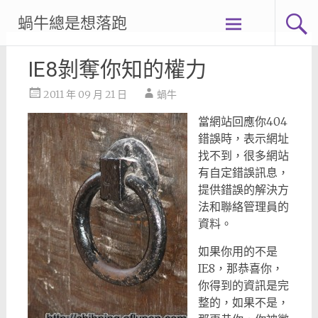
Skip
蝸牛總是想落跑
to
content
IE8剝奪你知的權力
2011 年 09 月 21 日
蝸牛
當網站回應你404
錯誤時，表示網址
找不到，很多網站
有自定錯誤訊息，
提供錯誤的解決方
法和聯絡管理員的
資料。
如果你用的不是
IE8，那恭喜你，
你得到的資訊是完
整的，如果不是，