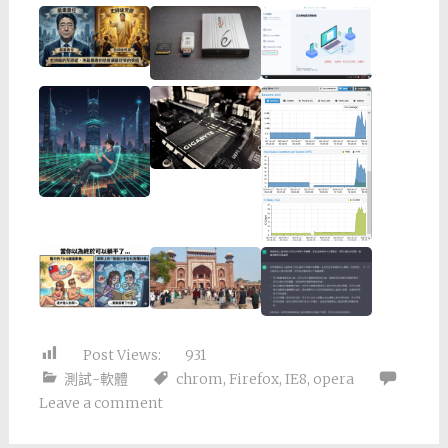
Post Views:
931
測試-軟體
chrom
,
Firefox
,
IE8
,
opera
Leave a comment