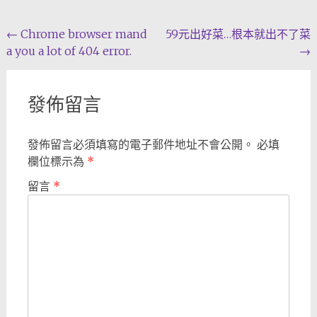
Post
←
Chrome browser mand
59元出好菜…根本就出不了菜
a you a lot of 404 error.
→
navigation
發佈留言
發佈留言必須填寫的電子郵件地址不會公開。
必填
欄位標示為
*
留言
*