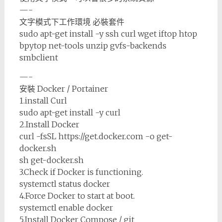
—-
文字模式下工作環境 必裝套件
sudo apt-get install -y ssh curl wget iftop htop
bpytop net-tools unzip gvfs-backends
smbclient
—-
安裝 Docker / Portainer
1.install Curl
sudo apt-get install -y curl
2.Install Docker
curl -fsSL https://get.docker.com -o get-
docker.sh
sh get-docker.sh
3.Check if Docker is functioning.
systemctl status docker
4.Force Docker to start at boot.
systemctl enable docker
5.Install Docker Compose / git