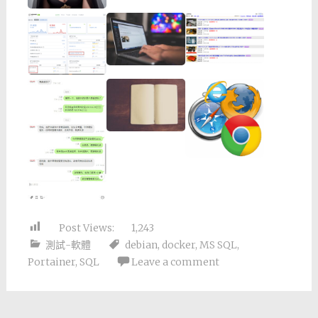
Post Views:
1,243
測試-軟體
debian
,
docker
,
MS SQL
,
Portainer
,
SQL
Leave a comment