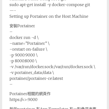
sudo apt-get install -y docker-compose git
—-
Setting up Portainer on the Host Machine
安裝Portainer
–
docker run -d \
–name=”Portainer” \
–restart on-failure \
-p 9000:9000 \
-p 8000:8000 \
-v /var/run/docker.sock:/var/run/docker.sock \
-v portainer_data:/data \
portainer/portainer-ce:latest
–
Portainer相關的網頁作
https://<>:9000