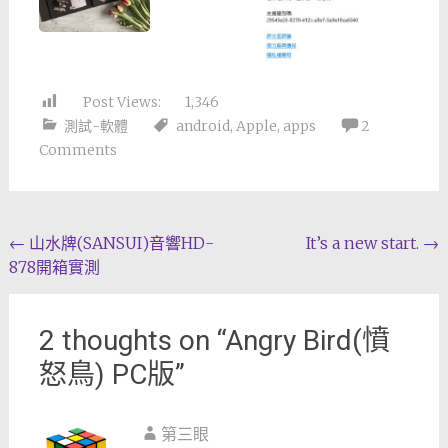
Post Views:
1,346
測試-軟體
android
,
Apple
,
apps
2
Comments
Post
←
山水牌(SANSUI)音響HD-
It’s a new start.
→
878開箱實測
navigation
2 thoughts on “
Angry Bird(憤
怒鳥) PC版
”
第三眼