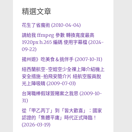
精選文章
花生了省魔術 (2010-04-04)
請給我 ffmpeg 參數 轉換寬度最高
1920px h.265 編碼 使用字幕檔 (2024-
09-22)
揚州遊》吃美食＆挑伴手 (2007-10-31)
紐西蘭航空-空姐空少全祼上陣介紹機上
安全措施-拍飛安簡介片 紐航空服員脫
光上陣吸睛 (2009-07-03)
台灣職棒假球簽賭案之我思 (2009-10-
31)
從「甲乙丙丁」到「皆大歡喜」：國家
認證的「集體平庸」時代正式降臨！
(2026-03-19)