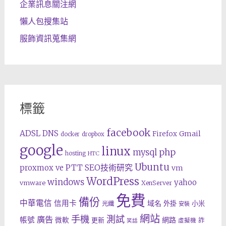
企業訊息關注網
懶人包搜集站
服飾資訊蒐集網
標籤
facebook
ADSL
DNS
Gmail
Firefox
docker
dropbox
google
linux
php
mysql
hosting
HTC
Ubuntu
SEO技術研究
proxmox ve
PTT
vm
WordPress
windows
yahoo
vmware
XenServer
免費
備份
中華電信
信用卡
域名
外掛
小米
光纖
安裝
網站
手機
測試
廣告
帳號
網路
微軟
更新
詐
虛擬機
笑話