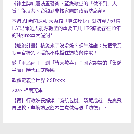
《神主牌純屬裝置藝術？藍綠政黨的「做不到」大
賞：從反共、台獨到非核家園的政治防腐劑》
本週 AI 新聞速報 大廠靠「算法瘦身」對抗算力漲價
| AI是節能與能源轉型的重要工具 | F5修補存在18年
的Nginx重大漏洞?
【逃跑計畫】核災來了沒處躲？蝸牛建議：先把電費
帳單當符咒，看能不能擋住通膨與停電！
從「甲乙丙丁」到「皆大歡喜」：國家認證的「集體
平庸」時代正式降臨！
軟體定義全世界？SDxxx
XaaS 相關蒐集
【賀】行政院長解鎖「廉航包機」隱藏成就！先爽飛
再匯款，華航這波虧本生意做得很「功德」？