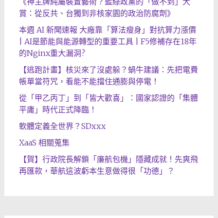
《神主牌純屬裝置藝術？藍綠政黨的「做不到」大
賞：從反共、台獨到非核家園的政治防腐劑》
本週 AI 新聞速報 大廠靠「算法瘦身」對抗算力漲價
| AI是節能與能源轉型的重要工具 | F5修補存在18年
的Nginx重大漏洞?
【逃跑計畫】核災來了沒處躲？蝸牛建議：先把電費
帳單當符咒，看能不能擋住通膨與停電！
從「甲乙丙丁」到「皆大歡喜」：國家認證的「集體
平庸」時代正式降臨！
軟體定義全世界？SDxxx
XaaS 相關蒐集
【賀】行政院長解鎖「廉航包機」隱藏成就！先爽飛
再匯款，華航這波虧本生意做得很「功德」？