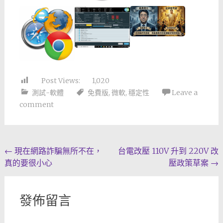
Post Views:
1,020
測試-軟體
免費版
,
微軟
,
穩定性
Leave a
comment
Post
←
現在網路詐騙無所不在，
台電改壓 110V 升到 220V 改
真的要很小心
壓政策草案
→
navigation
發佈留言