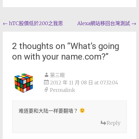
Post
←
hTC股價低於200之我思
Alexa網站移回台灣測試
→
navigation
2 thoughts on “
What’s going
on with your name.com?
”
第三眼
2012 年 11 月 08 日 at 07:32:04
Permalink
难道要和大陆一样要翻墙？
Reply