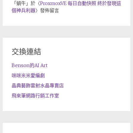
「
蝸牛
」於〈
ProxmoxVE 每日自動快照 終於發現這
個神兵利器
〉發佈留言
交換連結
Benson的AI Art
咪咪米米愛編劇
晶典藝飾雷射水晶專賣店
飛來筆網路行銷工作室