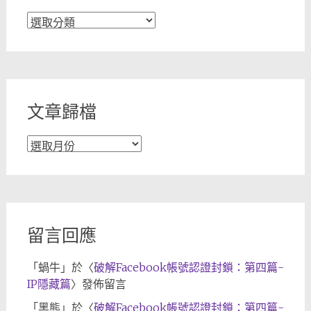
文
章
分
類
文章歸檔
文
章
歸
檔
留言回應
「
蝸牛
」於〈
破解Facebook帳號認證封鎖：第四篇-
IP隱藏篇
〉發佈留言
「
黑熊
」於〈
破解Facebook帳號認證封鎖：第四篇-