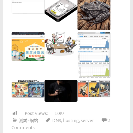
Post Views:
1,019
測試-網站
DNS
,
hosting
,
server
2
Comments