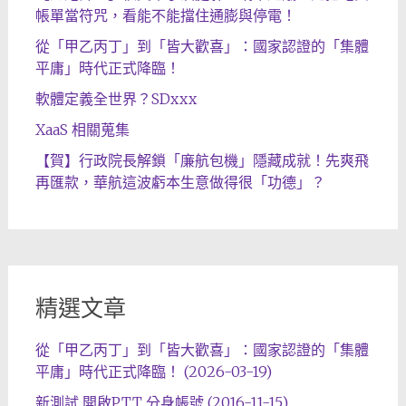
帳單當符咒，看能不能擋住通膨與停電！
從「甲乙丙丁」到「皆大歡喜」：國家認證的「集體
平庸」時代正式降臨！
軟體定義全世界？SDxxx
XaaS 相關蒐集
【賀】行政院長解鎖「廉航包機」隱藏成就！先爽飛
再匯款，華航這波虧本生意做得很「功德」？
精選文章
從「甲乙丙丁」到「皆大歡喜」：國家認證的「集體
平庸」時代正式降臨！ (2026-03-19)
新測試 開啟PTT 分身帳號 (2016-11-15)