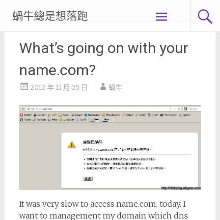
Skip
蝸牛總是想落跑
to
content
What’s going on with your
name.com?
2012 年 11 月 05 日
蝸牛
It was very slow to access name.com, today. I
want to management my domain which dns