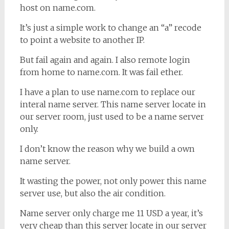
host on name.com.
It’s just a simple work to change an “a” recode
to point a website to another IP.
But fail again and again. I also remote login
from home to name.com. It was fail ether.
I have a plan to use name.com to replace our
interal name server. This name server locate in
our server room, just used to be a name server
only.
I don’t know the reason why we build a own
name server.
It wasting the power, not only power this name
server use, but also the air condition.
Name server only charge me 11 USD a year, it’s
very cheap than this server locate in our server