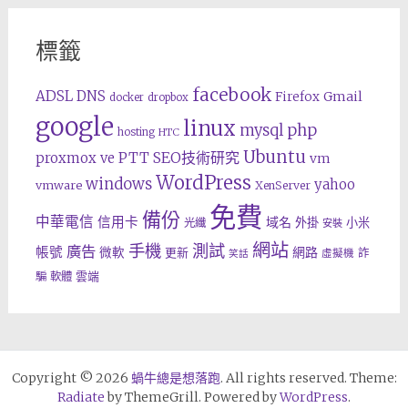
標籤
facebook
ADSL
DNS
Gmail
Firefox
docker
dropbox
google
linux
php
mysql
hosting
HTC
Ubuntu
SEO技術研究
proxmox ve
PTT
vm
WordPress
windows
yahoo
vmware
XenServer
免費
備份
中華電信
信用卡
域名
外掛
小米
光纖
安裝
網站
手機
測試
廣告
帳號
網路
微軟
更新
詐
虛擬機
笑話
雲端
騙
軟體
Copyright © 2026
蝸牛總是想落跑
. All rights reserved. Theme:
Radiate
by ThemeGrill. Powered by
WordPress
.