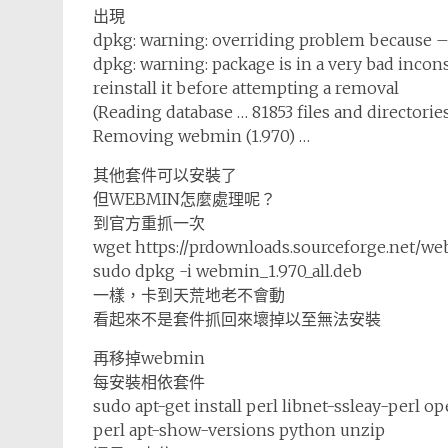
出現
dpkg: warning: overriding problem because –
dpkg: warning: package is in a very bad incons
reinstall it before attempting a removal
(Reading database … 81853 files and directories
Removing webmin (1.970) …
其他套件可以安裝了
但WEBMIN怎麼處理呢？
到官方重抓一次
wget https://prdownloads.sourceforge.net/w
sudo dpkg -i webmin_1.970_all.deb
一樣，卡到天荒地老不會動
看起來不是套件抓回來壞掉以至無法安裝
再移掉webmin
每安裝相依套件
sudo apt-get install perl libnet-ssleay-perl 
perl apt-show-versions python unzip