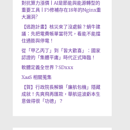
對抗算力漲價 | AI是節能與能源轉型的
重要工具 | F5修補存在18年的Nginx重
大漏洞?
【逃跑計畫】核災來了沒處躲？蝸牛建
議：先把電費帳單當符咒，看能不能擋
住通膨與停電！
從「甲乙丙丁」到「皆大歡喜」：國家
認證的「集體平庸」時代正式降臨！
軟體定義全世界？SDxxx
XaaS 相關蒐集
【賀】行政院長解鎖「廉航包機」隱藏
成就！先爽飛再匯款，華航這波虧本生
意做得很「功德」？