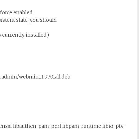
force enabled:
istent state; you should
 currently installed.)
ebadmin/webmin_1.970_all.deb
openssl libauthen-pam-perl libpam-runtime libio-pty-