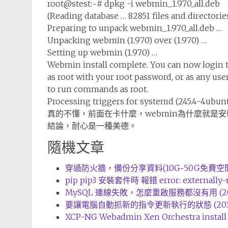
root@stest:~# dpkg -i webmin_1.970_all.deb
(Reading database … 82851 files and directories
Preparing to unpack webmin_1.970_all.deb …
Unpacking webmin (1.970) over (1.970) …
Setting up webmin (1.970) …
Webmin install complete. You can now login to
as root with your root password, or as any us
to run commands as root.
Processing triggers for systemd (245.4-4ubunt
真的不懂，前面在卡什麼，webmin為什麼就是
結論，耐心是一種美德。
隨機文章
穿過防火牆，備份分享資料(10G~50G免費空間) (
pip pip3 安裝套件時 報錯 error: externally-
MySQL 連線失敗，怎麼重啟服務都沒有用 (2021
要讓電腦自動抓新的指令更新執行的狀態 (2016-1
XCP-NG Webadmin Xen Orchestra install 