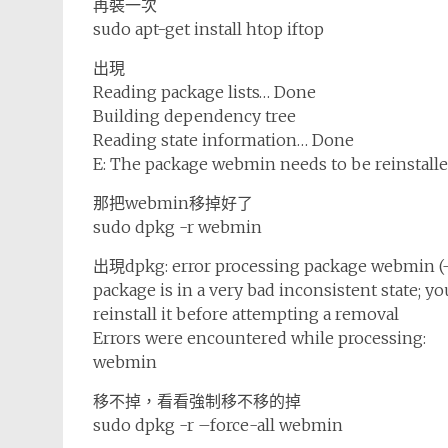
再裝一次
sudo apt-get install htop iftop
出現
Reading package lists… Done
Building dependency tree
Reading state information… Done
E: The package webmin needs to be reinstalled, 
那把webmin移掉好了
sudo dpkg -r webmin
出現dpkg: error processing package webmin (
package is in a very bad inconsistent state; y
reinstall it before attempting a removal
Errors were encountered while processing:
webmin
移不掉，看看強制移不移的掉
sudo dpkg -r –force-all webmin