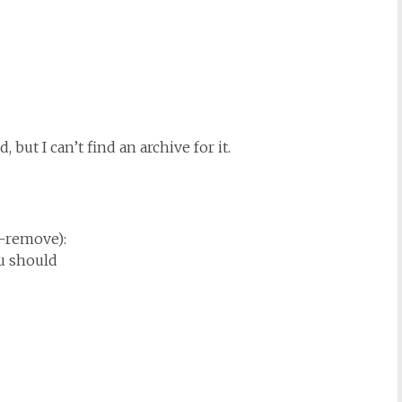
but I can’t find an archive for it.
–remove):
ou should