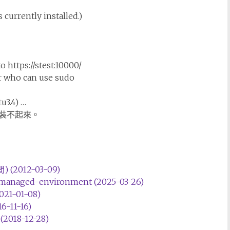
 currently installed.)
 https://stest:10000/
er who can use sudo
u3.4) …
安裝不起來。
2012-03-09)
managed-environment (2025-03-26)
-01-08)
1-16)
(2018-12-28)