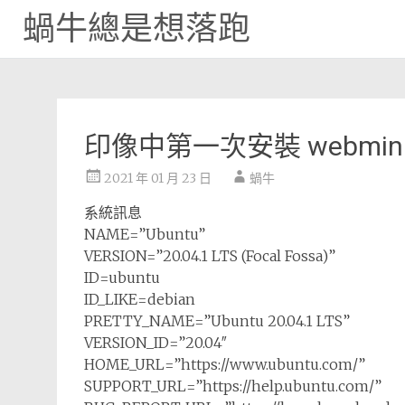
蝸牛總是想落跑
Skip
to
content
印像中第一次安裝 webmi
2021 年 01 月 23 日
蝸牛
系統訊息
NAME=”Ubuntu”
VERSION=”20.04.1 LTS (Focal Fossa)”
ID=ubuntu
ID_LIKE=debian
PRETTY_NAME=”Ubuntu 20.04.1 LTS”
VERSION_ID=”20.04″
HOME_URL=”https://www.ubuntu.com/”
SUPPORT_URL=”https://help.ubuntu.com/”