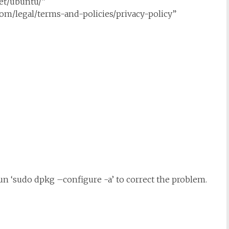
et/ubuntu/”
/legal/terms-and-policies/privacy-policy”
un ‘sudo dpkg –configure -a’ to correct the problem.