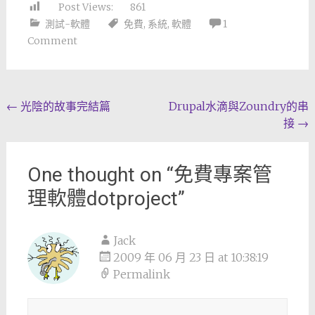
Post Views:
861
測試-軟體
免費
,
系統
,
軟體
1
Comment
Post
←
光陰的故事完結篇
Drupal水滴與Zoundry的串
接
→
navigation
One thought on “
免費專案管
理軟體dotproject
”
Jack
2009 年 06 月 23 日 at 10:38:19
Permalink