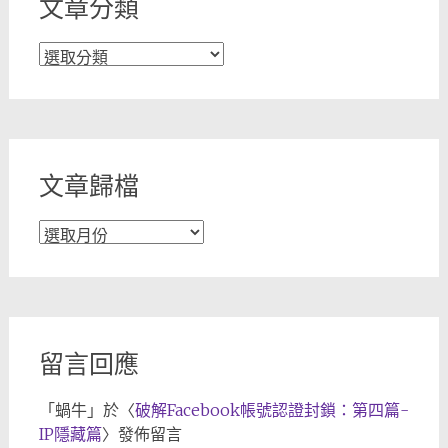
文章分類
文
章
分
類
文章歸檔
文
章
歸
檔
留言回應
「
蝸牛
」於〈
破解Facebook帳號認證封鎖：第四篇-
IP隱藏篇
〉發佈留言