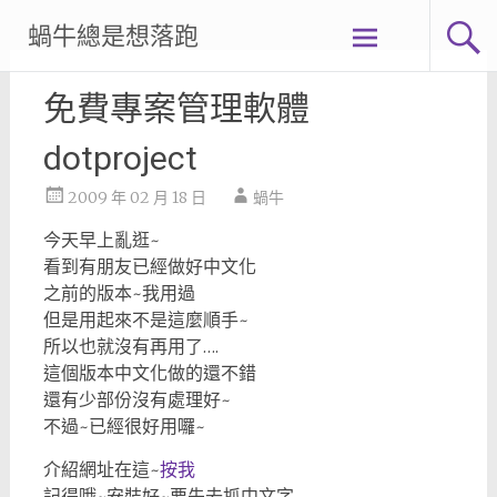
Skip
蝸牛總是想落跑
to
content
免費專案管理軟體
dotproject
2009 年 02 月 18 日
蝸牛
今天早上亂逛~
看到有朋友已經做好中文化
之前的版本~我用過
但是用起來不是這麼順手~
所以也就沒有再用了….
這個版本中文化做的還不錯
還有少部份沒有處理好~
不過~已經很好用囉~
介紹網址在這~
按我
記得哦~安裝好~要先去抓中文字