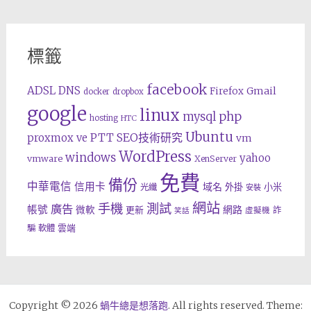
標籤
facebook
ADSL
DNS
Gmail
Firefox
docker
dropbox
google
linux
php
mysql
hosting
HTC
Ubuntu
SEO技術研究
proxmox ve
PTT
vm
WordPress
windows
yahoo
vmware
XenServer
免費
備份
中華電信
信用卡
域名
外掛
小米
光纖
安裝
網站
手機
測試
廣告
帳號
網路
微軟
更新
詐
虛擬機
笑話
雲端
騙
軟體
Copyright © 2026
蝸牛總是想落跑
. All rights reserved. Theme: