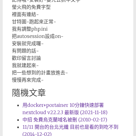
瑩火飛的免費字型
裡面有連結~
甘特圖~跑起來正常~
我有調整php.ini
把autosession設成on~
安裝就完成囉~
有問題的話~
歡印留言討論
我就建起來~
把一些想到的計畫放進去~
慢慢再來完成~
隨機文章
用docker+portainer 10分鐘快速部署
nextcloud v22.2.3 最新版 (2021-11-18)
中招 免費烏克蘭域名被刪 (2010-02-17)
11/11 開台的台北光纖 目前也是看的到吃不到
(2014-12-02)