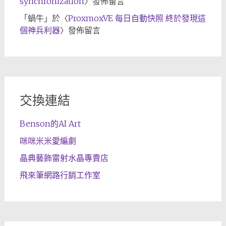
synchronization
〉發佈留言
「
蝸牛
」於〈
ProxmoxVE 每日自動快照 終於發現這
個神兵利器
〉發佈留言
交換連結
Benson的AI Art
咪咪米米愛編劇
晶典藝飾雷射水晶專賣店
飛來筆網路行銷工作室