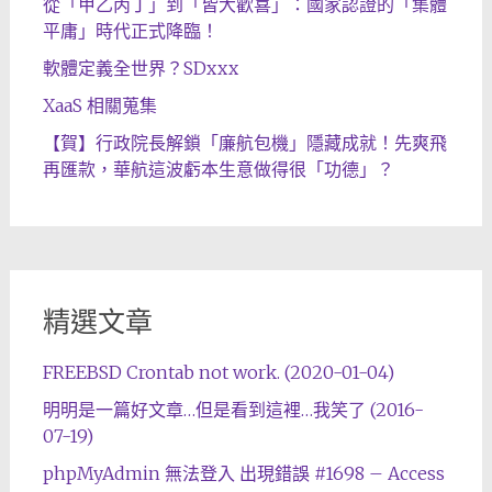
從「甲乙丙丁」到「皆大歡喜」：國家認證的「集體
平庸」時代正式降臨！
軟體定義全世界？SDxxx
XaaS 相關蒐集
【賀】行政院長解鎖「廉航包機」隱藏成就！先爽飛
再匯款，華航這波虧本生意做得很「功德」？
精選文章
FREEBSD Crontab not work. (2020-01-04)
明明是一篇好文章…但是看到這裡…我笑了 (2016-
07-19)
phpMyAdmin 無法登入 出現錯誤 #1698 – Access