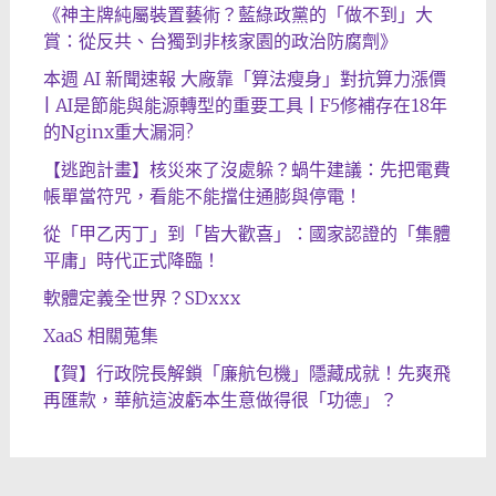
《神主牌純屬裝置藝術？藍綠政黨的「做不到」大
賞：從反共、台獨到非核家園的政治防腐劑》
本週 AI 新聞速報 大廠靠「算法瘦身」對抗算力漲價
| AI是節能與能源轉型的重要工具 | F5修補存在18年
的Nginx重大漏洞?
【逃跑計畫】核災來了沒處躲？蝸牛建議：先把電費
帳單當符咒，看能不能擋住通膨與停電！
從「甲乙丙丁」到「皆大歡喜」：國家認證的「集體
平庸」時代正式降臨！
軟體定義全世界？SDxxx
XaaS 相關蒐集
【賀】行政院長解鎖「廉航包機」隱藏成就！先爽飛
再匯款，華航這波虧本生意做得很「功德」？