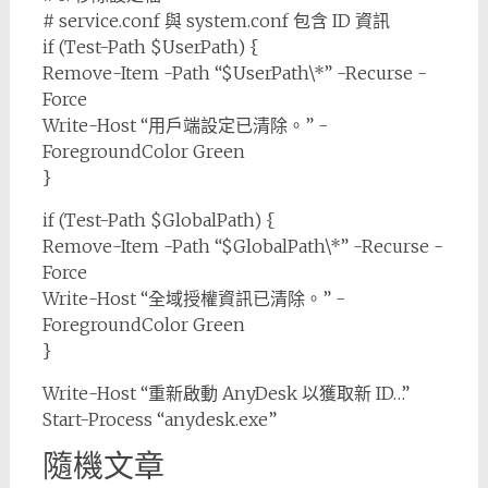
# service.conf 與 system.conf 包含 ID 資訊
if (Test-Path $UserPath) {
Remove-Item -Path “$UserPath\*” -Recurse -
Force
Write-Host “用戶端設定已清除。” -
ForegroundColor Green
}
if (Test-Path $GlobalPath) {
Remove-Item -Path “$GlobalPath\*” -Recurse -
Force
Write-Host “全域授權資訊已清除。” -
ForegroundColor Green
}
Write-Host “重新啟動 AnyDesk 以獲取新 ID…”
Start-Process “anydesk.exe”
隨機文章