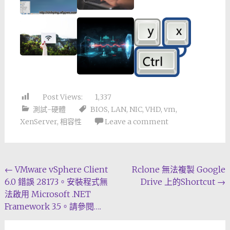
Post Views:
1,337
測試-硬體
BIOS
,
LAN
,
NIC
,
VHD
,
vm
,
XenServer
,
相容性
Leave a comment
Post
←
VMware vSphere Client
Rclone 無法複製 Google
6.0 錯誤 28173。安裝程式無
Drive 上的Shortcut
→
navigation
法啟用 Microsoft .NET
Framework 3.5。請參閱….