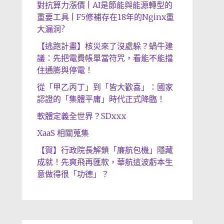
對抗算力漲價 | AI是節能與能源轉型的
重要工具 | F5修補存在18年的Nginx重
大漏洞?
【逃跑計畫】核災來了沒處躲？蝸牛建
議：先把電費帳單當符咒，看能不能擋
住通膨與停電！
從「甲乙丙丁」到「皆大歡喜」：國家
認證的「集體平庸」時代正式降臨！
軟體定義全世界？SDxxx
XaaS 相關蒐集
【賀】行政院長解鎖「廉航包機」隱藏
成就！先爽飛再匯款，華航這波虧本生
意做得很「功德」？