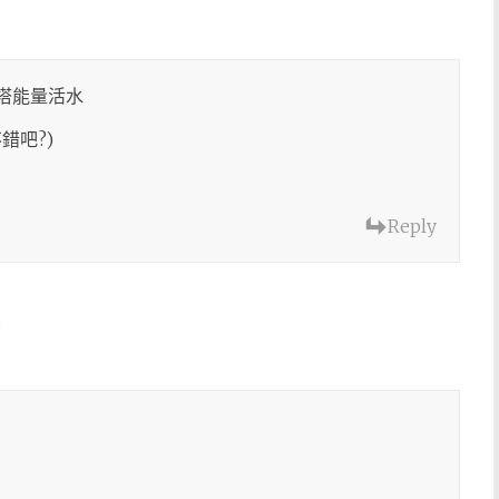
塔能量活水
錯吧?)
Reply
6