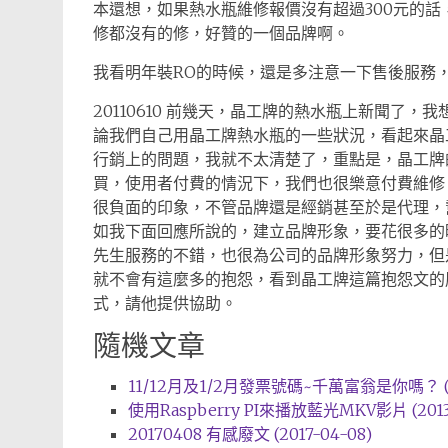
本還想，如果熱水瓶維修報價沒有超過300元的
修都沒有的修，好贊的一個品牌啊。
我看明年裝RO的時候，還是多注意一下售後服務
20110610 前幾天，晶工牌的熱水瓶上新聞了
論我們自己用晶工牌熱水瓶的一些狀況，看起來晶
行銷上的問題，我就不太清楚了，重點是，晶工牌
買，使用者付費的情況下，我們也很樂意付費維修
很負面的印象，不管品牌還是經銷甚至於是代理，
如我下面回應所說的，建立品牌形象，要花很多的
先生服務的不錯，也很為公司的品牌形象努力，但
就不會有這麼多的抱怨，看到晶工牌這篇抱怨文的
式，請他提供協助。
隨機文章
11/12月及1/2月發票號碼~千萬富翁是你嗎？ (20
使用Raspberry PI來播放藍光MKV影片 (2013-
20170408 有感廢文 (2017-04-08)