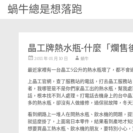
蝸牛總是想落跑
Skip
to
content
晶工牌熱水瓶-什麼「爛售
2011 年 01 月 10 日
蝸牛
最近家裡有一台晶工5公升的熱水瓶壞了，都不會
上晶工官網，查了服務站的電話，打去晶工服務站
者，我哪管是不是你們家晶工出的熱水瓶，幫我處
話，根本找不到人處理。
打電話去機身上的台中晶工服
多的熱水瓶，卻沒有人做維修，過保就故障，冬天
看到網路上一堆人在問熱水瓶、飲水機的問題，提
就這麼掛了，上面寫日本零件，結果看到產地才知
想要買晶工熱水瓶、飲水機的朋友，要特別小心，買