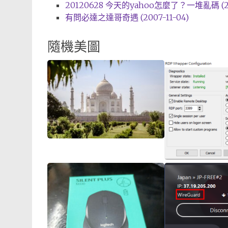
20120628 今天的yahoo怎麼了？一堆亂碼 (201
有問必達之達哥奇遇 (2007-11-04)
隨機美圖