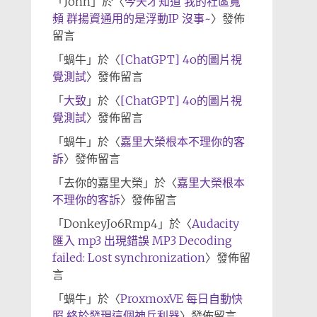
「
John
」於〈
今天才知道 我的社區寬
頻 群揚資通用的是浮動IP 沒事~
〉發佈
留言
「
蝸牛
」於〈
[ChatGPT] 4o的圖片視
覺測試
〉發佈留言
「
大致
」於〈
[ChatGPT] 4o的圖片視
覺測試
〉發佈留言
「
蝸牛
」於〈
嘉里大榮根本不理你的客
訴
〉發佈留言
「
去你的嘉里大榮
」於〈
嘉里大榮根本
不理你的客訴
〉發佈留言
「
DonkeyJo6Rmp4
」於〈
Audacity
匯入 mp3 出現錯誤 MP3 Decoding
failed: Lost synchronization
〉發佈留
言
「
蝸牛
」於〈
ProxmoxVE 每日自動快
照 終於發現這個神兵利器
〉發佈留言