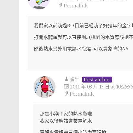
Permalink
我們家以前裝過RO,目前已經裝了好幾年的金字
打開水龍頭就可以直接喝…(桃園的水質應該還不
然後熱水另外用電熱水瓶燒~可以買象牌的^^
蝸牛
Post author
2011 年 03 月 13 日 at 10:25:5
Permalink
那是小猴子家的熱水瓶啦
我家以後應該會裝電解水
電解水電解完三個小時內要喝掉