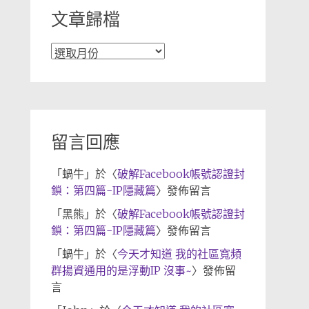
文章歸檔
文
章
歸
檔
留言回應
「
蝸牛
」於〈
破解Facebook帳號認證封
鎖：第四篇-IP隱藏篇
〉發佈留言
「
黑熊
」於〈
破解Facebook帳號認證封
鎖：第四篇-IP隱藏篇
〉發佈留言
「
蝸牛
」於〈
今天才知道 我的社區寬頻
群揚資通用的是浮動IP 沒事~
〉發佈留
言