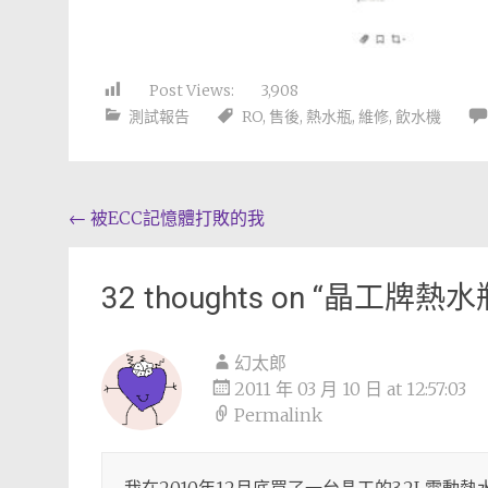
Post Views:
3,908
測試報告
RO
,
售後
,
熱水瓶
,
維修
,
飲水機
Post
←
被ECC記憶體打敗的我
navigation
32 thoughts on “
晶工牌熱水
幻太郎
2011 年 03 月 10 日 at 12:57:03
Permalink