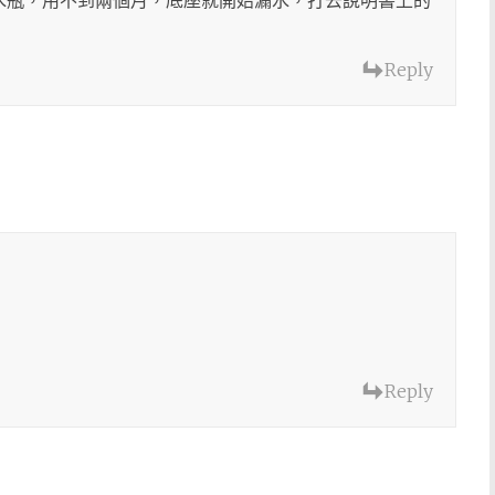
動熱水瓶，用不到兩個月，底座就開始漏水，打去說明書上的
Reply
Reply