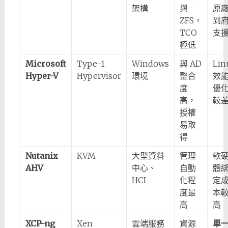
架構
與
原
ZFS，
到
TCO
支
極低
Microsoft
Type-1
Windows
與 AD
Lin
Hyper-V
Hypervisor
環境
整合
效
度
優
高，
較
授權
易取
得
Nutanix
KVM
大型資料
管理
軟
AHV
中心、
自動
體
HCI
化程
定
度最
本
高
高
XCP-ng
Xen
雲端服務
資源
單