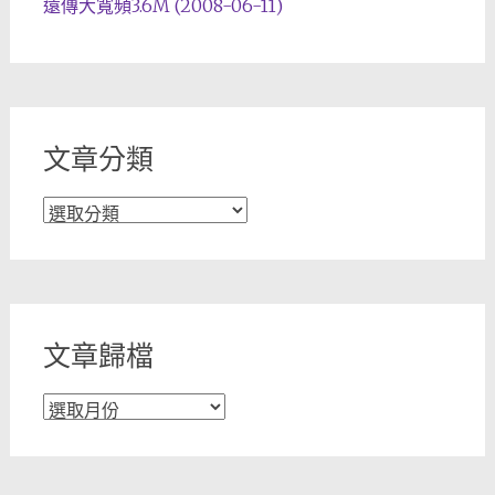
遠傳大寬頻3.6M (2008-06-11)
文章分類
文
章
分
類
文章歸檔
文
章
歸
檔