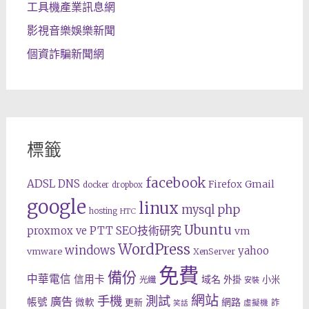
工具機產業訊息網
影視音樂娛樂新聞
個資詐騙新聞網
標籤
facebook
ADSL
DNS
Gmail
Firefox
docker
dropbox
google
linux
php
mysql
hosting
HTC
Ubuntu
SEO技術研究
proxmox ve
PTT
vm
WordPress
windows
yahoo
vmware
XenServer
免費
備份
中華電信
信用卡
域名
外掛
小米
光纖
安裝
網站
手機
測試
廣告
帳號
網路
微軟
更新
詐
虛擬機
笑話