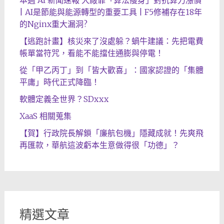
本週 AI 新聞速報 大廠靠「算法瘦身」對抗算力漲價
| AI是節能與能源轉型的重要工具 | F5修補存在18年
的Nginx重大漏洞?
【逃跑計畫】核災來了沒處躲？蝸牛建議：先把電費
帳單當符咒，看能不能擋住通膨與停電！
從「甲乙丙丁」到「皆大歡喜」：國家認證的「集體
平庸」時代正式降臨！
軟體定義全世界？SDxxx
XaaS 相關蒐集
【賀】行政院長解鎖「廉航包機」隱藏成就！先爽飛
再匯款，華航這波虧本生意做得很「功德」？
精選文章