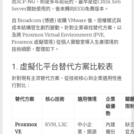
而XCP-NG，則是多年前玩的，最早是從Citrix Xen
Server開始使用的，後來轉向ESXi免費版本。
自 Broadcom (博通) 收購 VMware 後，授權模式與
成本結構發生劇烈變動。針對企業尋找替代方案，以
及將 Proxmox Virtual Environment (PVE,
Proxmox 虛擬環境) 從個人實驗室導入生產環境的
技術細節，整理如下。
1. 虛擬化平台替代方案比較表
針對現有主流替代方案，從技術核心到企業適用性進
行對比：
替代方案
核心技術
適用情境
企業
關
級優
限
勢
Proxmox
KVM, LXC
中小企
內建
缺
VE
業、開源
備份
官