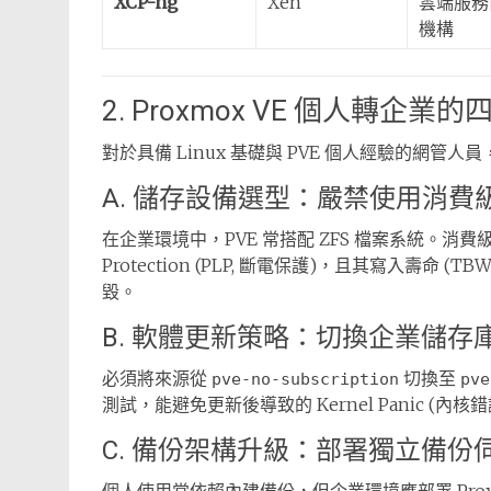
XCP-ng
Xen
雲端服務
機構
2. Proxmox VE 個人轉企
對於具備 Linux 基礎與 PVE 個人經驗的網
A. 儲存設備選型：嚴禁使用消費級 
在企業環境中，PVE 常搭配 ZFS 檔案系統。消費級 Solid 
Protection (PLP, 斷電保護)，且其寫入壽命
毀。
B. 軟體更新策略：切換企業儲存
必須將來源從
切換至
pve-no-subscription
pve
測試，能避免更新後導致的 Kernel Panic (內核
C. 備份架構升級：部署獨立備份