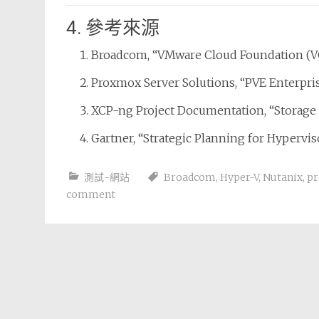
4. 參考來源
Broadcom, “VMware Cloud Foundation (VC
Proxmox Server Solutions, “PVE Enterpri
XCP-ng Project Documentation, “Storage 
Gartner, “Strategic Planning for Hypervis
測試-網站
Broadcom
,
Hyper-V
,
Nutanix
,
p
comment