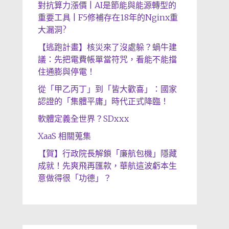
對抗算力漲價 | AI是節能與能源轉型的
重要工具 | F5修補存在18年的Nginx重
大漏洞?
【逃跑計畫】核災來了沒處躲？蝸牛建
議：先把電費帳單當符咒，看能不能擋
住通膨與停電！
從「甲乙丙丁」到「皆大歡喜」：國家
認證的「集體平庸」時代正式降臨！
軟體定義全世界？SDxxx
XaaS 相關蒐集
【賀】行政院長解鎖「廉航包機」隱藏
成就！先爽飛再匯款，華航這波虧本生
意做得很「功德」？