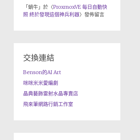
「
蝸牛
」於〈
ProxmoxVE 每日自動快
照 終於發現這個神兵利器
〉發佈留言
交換連結
Benson的AI Art
咪咪米米愛編劇
晶典藝飾雷射水晶專賣店
飛來筆網路行銷工作室