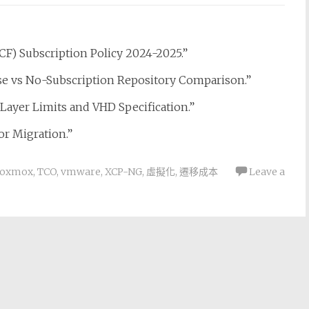
F) Subscription Policy 2024-2025.”
se vs No-Subscription Repository Comparison.”
Layer Limits and VHD Specification.”
or Migration.”
roxmox
,
TCO
,
vmware
,
XCP-NG
,
虛擬化
,
遷移成本
Leave a