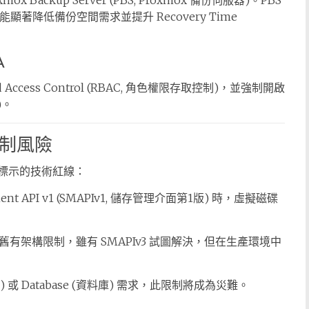
ckup Server (PBS, Proxmox 備份伺服器)。PBS
份，能顯著降低備份空間需求並提升 Recovery Time
A
 Access Control (RBAC, 角色權限存取控制)，並強制開啟
)。
限制風險
中標示的技術紅線：
ent API v1 (SMAPIv1, 儲存管理介面第1版) 時，虛擬磁碟
or 的舊有架構限制，雖有 SMAPIv3 試圖解決，但在生產環境中
器) 或 Database (資料庫) 需求，此限制將成為災難。