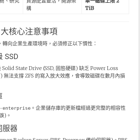
商、研究
資源配置靈活，開源架
單一磁碟上限 2
構
TiB
業的四大核心注意事項
管人員，轉向企業生產環境時，必須修正以下慣性：
SSD
State Drive (SSD, 固態硬碟) 缺乏 Power Loss
 (TBW) 無法支撐 ZFS 的寫入放大效應，會導致磁碟在數月內損
庫
。企業儲存庫的更新檔經過更完整的相容性
-enterprise
錯誤)。
伺服器