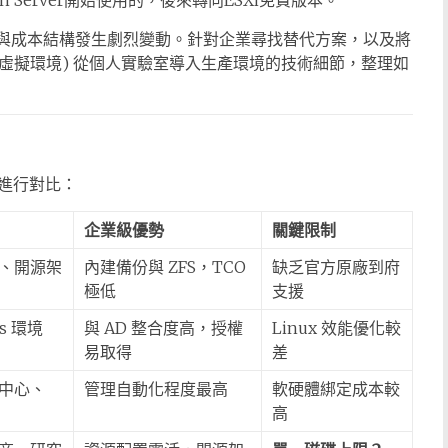
en Server開始使用的，後來轉向ESXi免費版本。
後，授權模式與成本結構發生劇烈變動。針對企業尋找替代方案，以及將
, Proxmox 虛擬環境) 從個人實驗室導入生產環境的技術細節，整理如
進行對比：
企業級優勢
關鍵限制
、開源架
內建備份與 ZFS，TCO
缺乏官方原廠到府
極低
支援
s 環境
與 AD 整合度高，授權
Linux 效能優化較
易取得
差
中心、
管理自動化程度最高
軟硬體綁定成本較
高