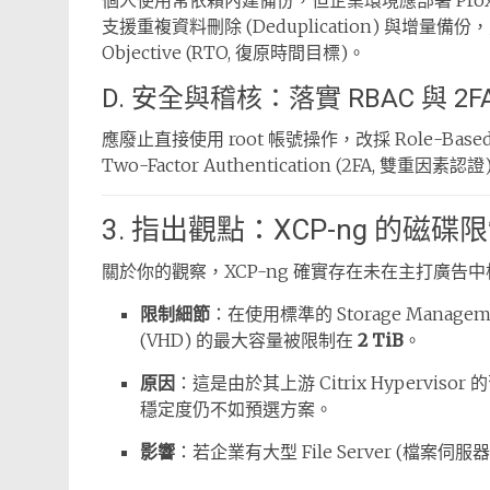
個人使用常依賴內建備份，但企業環境應部署 Proxmox Ba
支援重複資料刪除 (Deduplication) 與增量備
Objective (RTO, 復原時間目標)。
D. 安全與稽核：落實 RBAC 與 2F
應廢止直接使用 root 帳號操作，改採 Role-Based
Two-Factor Authentication (2FA, 雙重因素認證
3. 指出觀點：XCP-ng 的磁碟
關於你的觀察，XCP-ng 確實存在未在主打廣告
限制細節
：在使用標準的 Storage Managem
(VHD) 的最大容量被限制在
2 TiB
。
原因
：這是由於其上游 Citrix Hypervis
穩定度仍不如預選方案。
影響
：若企業有大型 File Server (檔案伺服