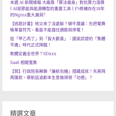
本週 AI 新聞速報 大廠靠「算法瘦身」對抗算力漲價
| AI是節能與能源轉型的重要工具 | F5修補存在18年
的Nginx重大漏洞?
【逃跑計畫】核災來了沒處躲？蝸牛建議：先把電費
帳單當符咒，看能不能擋住通膨與停電！
從「甲乙丙丁」到「皆大歡喜」：國家認證的「集體
平庸」時代正式降臨！
軟體定義全世界？SDxxx
XaaS 相關蒐集
【賀】行政院長解鎖「廉航包機」隱藏成就！先爽飛
再匯款，華航這波虧本生意做得很「功德」？
精選文章