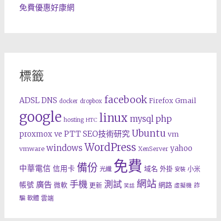
免費優惠好康網
標籤
facebook
ADSL
DNS
Gmail
Firefox
docker
dropbox
google
linux
php
mysql
hosting
HTC
Ubuntu
SEO技術研究
proxmox ve
PTT
vm
WordPress
windows
yahoo
vmware
XenServer
免費
備份
中華電信
信用卡
域名
外掛
小米
光纖
安裝
網站
手機
測試
廣告
帳號
網路
微軟
更新
詐
虛擬機
笑話
雲端
騙
軟體