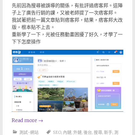
先前因為搜尋被誤導的關係，有批評過痞客邦。這陣
子上了廣告行銷的課，又被老師提了一次痞客邦。
我試著把前一篇文章貼到痞客邦，結果，痞客邦大改
版，根本貼不上去。
重新學了一下，光被任務動畫困擾了好久，才學了一
下下怎麼操作
Read more
→
測試-網站
SEO
,
內鏈
,
外鏈
,
後台
,
搜尋
,
新手
,
測