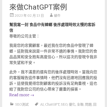
來做ChatGPT案例
2023 年 02 月 13 日
蝸牛
幫我寫一封 食品中有蟑螂 後序處理時效太慢的客訴
信
尊敬的公司主管：
我是您的忠實顧客，最近我在您的食品中發現了蟑
螂，這對我來說是一件非常不適的事情。我對您的食
品品質和安全抱有高度信心，所以這次的發現令我非
常失望和不安。
此外，我不滿意的還有您的後序處理時效。當我向您
的客服報告這件事情時，他們沒有迅速地回應我的投
訴。這使我覺得您對顧客的投訴沒有足夠重視，這也
給了我對您公司的信心帶來了嚴重的損害。
Read more
→
SEO測試
AI
,
ChatGPT
,
SEO
,
優化
,
全聯
,
問題
,
回