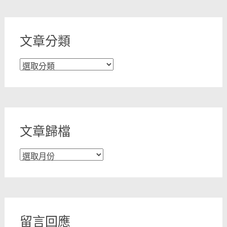
文章分類
文
章
分
類
文章歸檔
文
章
歸
檔
留言回應