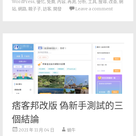
WordPress
,
優化
,
免費
,
內容
,
再測
,
分析
,
工具
,
搜尋
,
改善
,
網
站
,
網路
,
親子子
,
訪客
,
開發
Leave a comment
痞客邦改版 偽新手測試的三
個結論
2021 年 11 月 04 日
蝸牛