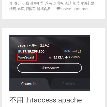
覆
,
客訴
,
小強
,
搜尋引擎
,
效果
,
沙琪瑪
,
測試
,
網站
,
網路行銷
,
網頁
,
訪客
,
轉換率
,
鴻福食品
Leave a comment
不用 .htaccess apache