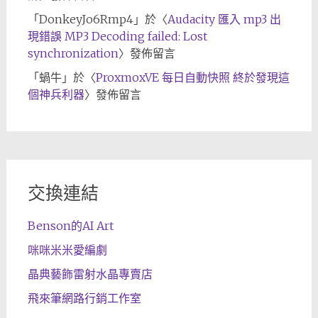
「
DonkeyJo6Rmp4
」於〈
Audacity 匯入 mp3 出
現錯誤 MP3 Decoding failed: Lost
synchronization
〉發佈留言
「
蝸牛
」於〈
ProxmoxVE 每日自動快照 終於發現這
個神兵利器
〉發佈留言
交換連結
Benson的AI Art
咪咪米米愛編劇
晶典藝飾雷射水晶專賣店
飛來筆網路行銷工作室