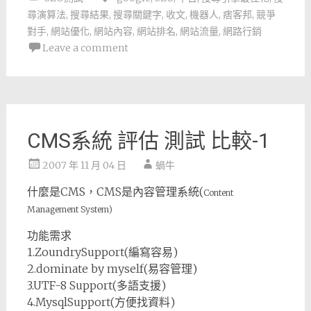
尋演算法
,
搜尋結果
,
搜尋關鍵字
,
收文
,
機器人
,
痞客邦
,
競爭
對手
,
網站優化
,
網站內容
,
網站排名
,
網站流量
,
網路行銷
Leave a comment
CMS系統 評估 測試 比較-1
2007 年 11 月 04 日
蝸牛
什麼是CMS，CMS是內容管理系統(
Content
Management System)
功能需求
1.ZoundrySupport(編寫容易)
2.dominate by myself(易容管理)
3.UTF-8 Support(多語支援)
4.MysqlSupport(方便找資料)