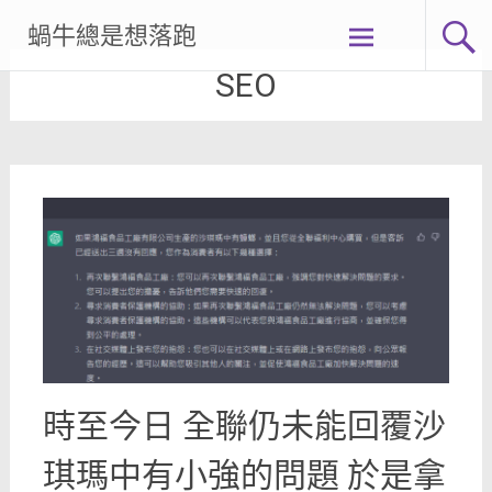
Skip
蝸牛總是想落跑
to
content
SEO
時至今日 全聯仍未能回覆沙
琪瑪中有小強的問題 於是拿