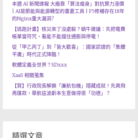
本週 AI 新聞速報 大廠靠「算法瘦身」對抗算力漲價
| AI是節能與能源轉型的重要工具 | F5修補存在18年
的Nginx重大漏洞?
【逃跑計畫】核災來了沒處躲？蝸牛建議：先把電費
帳單當符咒，看能不能擋住通膨與停電！
從「甲乙丙丁」到「皆大歡喜」：國家認證的「集體
平庸」時代正式降臨！
軟體定義全世界？SDxxx
XaaS 相關蒐集
【賀】行政院長解鎖「廉航包機」隱藏成就！先爽飛
再匯款，華航這波虧本生意做得很「功德」？
精選文章