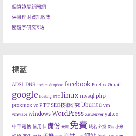
個資詐騙新聞網
保險理財資訊收集
關鍵字研究X站
標籤
facebook
ADSL
DNS
Gmail
Firefox
docker
dropbox
google
linux
php
mysql
hosting
HTC
Ubuntu
SEO技術研究
proxmox ve
PTT
vm
WordPress
windows
yahoo
vmware
XenServer
免費
備份
中華電信
信用卡
域名
外掛
小米
光纖
安裝