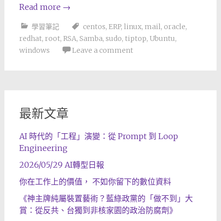
Read more
→
學習筆記
centos
,
ERP
,
linux
,
mail
,
oracle
,
redhat
,
root
,
RSA
,
Samba
,
sudo
,
tiptop
,
Ubuntu
,
windows
Leave a comment
最新文章
AI 時代的「工程」演變：從 Prompt 到 Loop
Engineering
2026/05/29 AI轉型日報
你在工作上的價值， 不如你留下的數位資料
《神主牌純屬裝置藝術？藍綠政黨的「做不到」大
賞：從反共、台獨到非核家園的政治防腐劑》