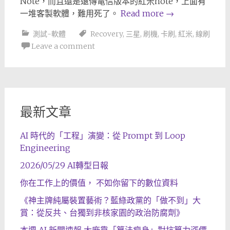
Note，而且還是遠傳電信版本的紅米note，上面有
一堆客製軟體，難用死了。
Read more
→
測試-軟體
Recovery
,
三星
,
刷機
,
卡刷
,
紅米
,
線刷
Leave a comment
最新文章
AI 時代的「工程」演變：從 Prompt 到 Loop
Engineering
2026/05/29 AI轉型日報
你在工作上的價值， 不如你留下的數位資料
《神主牌純屬裝置藝術？藍綠政黨的「做不到」大
賞：從反共、台獨到非核家園的政治防腐劑》