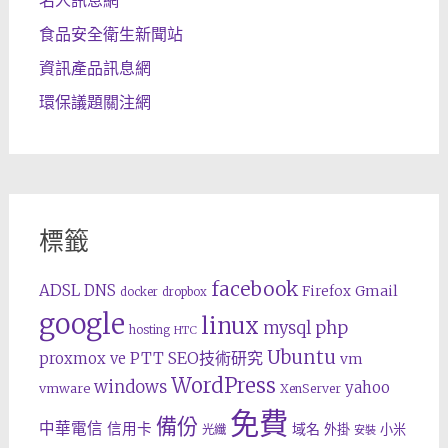
名人訊息網
食品安全衛生新聞站
資訊產品訊息網
環保議題關注網
標籤
facebook
ADSL
DNS
Gmail
Firefox
docker
dropbox
google
linux
php
mysql
hosting
HTC
Ubuntu
SEO技術研究
proxmox ve
PTT
vm
WordPress
windows
yahoo
vmware
XenServer
免費
備份
中華電信
信用卡
域名
外掛
小米
光纖
安裝