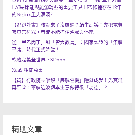
本週 AI 新聞速報 大廠靠「算法瘦身」對抗算力漲價
| AI是節能與能源轉型的重要工具 | F5修補存在18年
的Nginx重大漏洞?
【逃跑計畫】核災來了沒處躲？蝸牛建議：先把電費
帳單當符咒，看能不能擋住通膨與停電！
從「甲乙丙丁」到「皆大歡喜」：國家認證的「集體
平庸」時代正式降臨！
軟體定義全世界？SDxxx
XaaS 相關蒐集
【賀】行政院長解鎖「廉航包機」隱藏成就！先爽飛
再匯款，華航這波虧本生意做得很「功德」？
精選文章