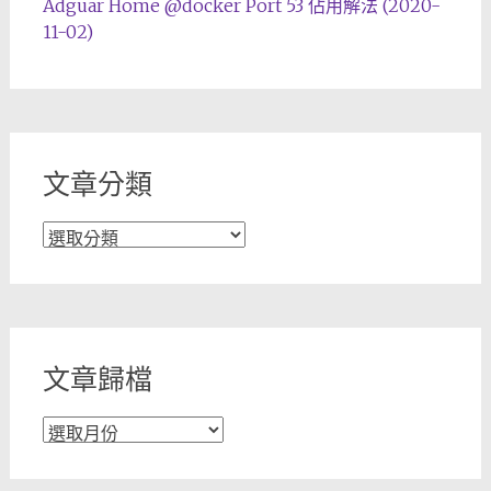
Adguar Home @docker Port 53 佔用解法 (2020-
11-02)
文章分類
文
章
分
類
文章歸檔
文
章
歸