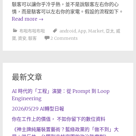
駭客可以讓你乎冷乎熱，並不是說駭客左右你的心
情，而是駭客可以左右你的家電。假設的流程如下。
Read more
→
布啦布啦布啦
android
,
App
,
Market
,
亞太
,
威
寶
,
資安
,
駭客
2 Comments
最新文章
AI 時代的「工程」演變：從 Prompt 到 Loop
Engineering
2026/05/29 AI轉型日報
你在工作上的價值， 不如你留下的數位資料
《神主牌純屬裝置藝術？藍綠政黨的「做不到」大