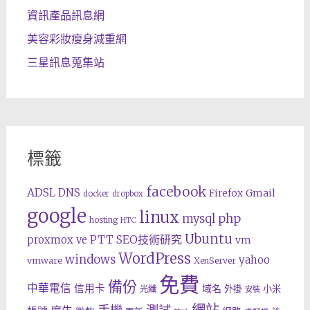
資訊產品訊息網
美容彩妝瘦身減重網
三星訊息蒐集站
標籤
facebook
ADSL
DNS
Gmail
Firefox
docker
dropbox
google
linux
php
mysql
hosting
HTC
Ubuntu
SEO技術研究
proxmox ve
PTT
vm
WordPress
windows
yahoo
vmware
XenServer
免費
備份
中華電信
信用卡
域名
外掛
小米
光纖
安裝