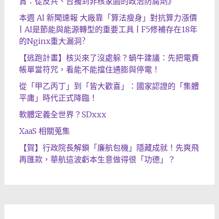
賞：從反共、台獨到非核家園的政治防腐劑》
本週 AI 新聞速報 大廠靠「算法瘦身」對抗算力漲價
| AI是節能與能源轉型的重要工具 | F5修補存在18年
的Nginx重大漏洞?
【逃跑計畫】核災來了沒處躲？蝸牛建議：先把電費
帳單當符咒，看能不能擋住通膨與停電！
從「甲乙丙丁」到「皆大歡喜」：國家認證的「集體
平庸」時代正式降臨！
軟體定義全世界？SDxxx
XaaS 相關蒐集
【賀】行政院長解鎖「廉航包機」隱藏成就！先爽飛
再匯款，華航這波虧本生意做得很「功德」？