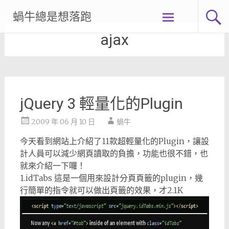
Skip
蝸牛總是想落跑
to
content
ajax
jQuery 3 輕量化的Plugin
2009 年 06 月 10 日
蝸牛
今天看到網站上介紹了11款超輕量化的Plugin，讓設
計人員可以減少網頁讀取的負擔，功能也很不錯，也
就來介紹一下囉！
1.idTabs 這是一個用來設計分頁頁籤的plugin，幾
行簡單的指令就可以做出頁籤的效果，才2.1K