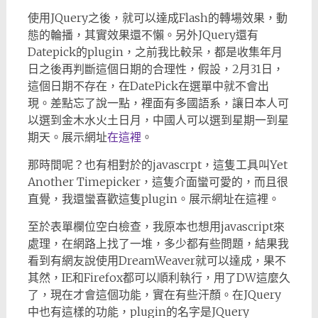
使用JQuery之後，就可以達成Flash的轉場效果，動
態的輪播，其實效果還不懶。另外JQuery還有
Datepick的plugin，之前我比較呆，都是收集年月
日之後再判斷這個日期的合理性，假設，2月31日，
這個日期不存在，在DatePick在選單中就不會出
現。差點忘了說一點，裡面有多國語系，讓日本人可
以選到金木水火土日月，中國人可以選到星期一到星
期天。展示網址
在這裡
。
那時間呢？也有相對於的javascrpt，這隻工具叫Yet
Another Timepicker，這隻介面蠻可愛的，而且很
直覺，我還蠻喜歡這隻plugin。展示網址在這裡。
至於表單欄位空白檢查，我原本也想用javascript來
處理，在網路上找了一堆，多少都有些問題，結果我
看到有網友說使用DreamWeaver就可以達成，果不
其然，IE和Firefox都可以順利執行，用了DW這麼久
了，現在才會這個功能，實在有些汗顏。在JQuery
中也有這樣的功能，plugin的名字是JQuery