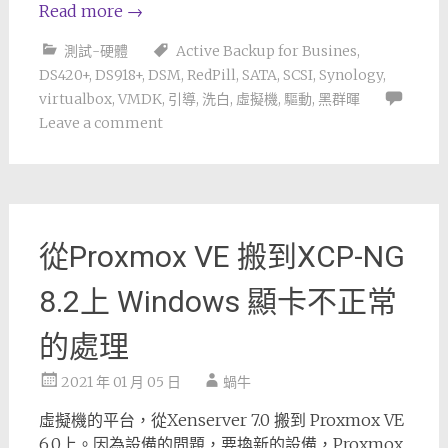
Read more
→
測試-硬體
Active Backup for Busines
,
DS420+
,
DS918+
,
DSM
,
RedPill
,
SATA
,
SCSI
,
Synology
,
virtualbox
,
VMDK
,
引導
,
洗白
,
虛擬機
,
驅動
,
黑群暉
Leave a comment
從Proxmox VE 搬到XCP-NG
8.2上 Windows 顯卡不正常
的處理
2021 年 01 月 05 日
蝸牛
虛擬機的平台，從Xenserver 7.0 搬到 Proxmox VE
6.0上。因為設備的問題，要換新的設備，Proxmox