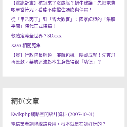
【逃跑計畫】核災來了沒處躲？蝸牛建議：先把電費
帳單當符咒，看能不能擋住通膨與停電！
從「甲乙丙丁」到「皆大歡喜」：國家認證的「集體
平庸」時代正式降臨！
軟體定義全世界？SDxxx
XaaS 相關蒐集
【賀】行政院長解鎖「廉航包機」隱藏成就！先爽飛
再匯款，華航這波虧本生意做得很「功德」？
精選文章
Kwikphp網路空間統計資料 (2007-10-31)
電信業者調降線路費用，根本就是在調好玩的？