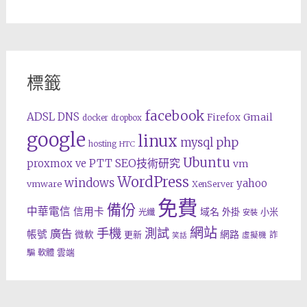
標籤
facebook
ADSL
DNS
Gmail
Firefox
docker
dropbox
google
linux
php
mysql
hosting
HTC
Ubuntu
SEO技術研究
proxmox ve
PTT
vm
WordPress
windows
yahoo
vmware
XenServer
免費
備份
中華電信
信用卡
域名
外掛
小米
光纖
安裝
網站
手機
測試
廣告
帳號
網路
微軟
更新
詐
虛擬機
笑話
雲端
騙
軟體