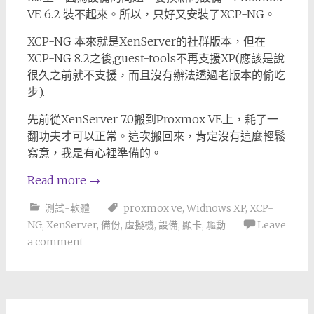
VE 6.2 裝不起來。所以，只好又安裝了XCP-NG。
XCP-NG 本來就是XenServer的社群版本，但在
XCP-NG 8.2之後,guest-tools不再支援XP(應該是說
很久之前就不支援，而且沒有辦法透過老版本的偷吃
步).
先前從XenServer 7.0搬到Proxmox VE上，耗了一
翻功夫才可以正常。這次搬回來，肯定沒有這麼輕鬆
寫意，我是有心裡準備的。
Read more
→
測試-軟體
proxmox ve
,
Widnows XP
,
XCP-
NG
,
XenServer
,
備份
,
虛擬機
,
設備
,
顯卡
,
驅動
Leave
a comment