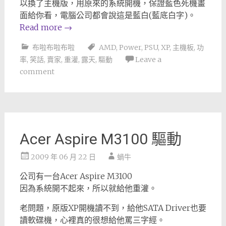
以換了主機版，用原來的系統開機，保證藍色死機畫
面給你看，電腦公司都會說這是藍白(藍底白字)。
Read more
→
布啦布啦布啦
AMD
,
Power
,
PSU
,
XP
,
主機板
,
功
率
,
笑話
,
賣家
,
重灌
,
露天
,
驅動
Leave a
comment
Acer Aspire M3100 驅動
2009 年 06 月 22 日
蝸牛
公司有一台Acer Aspire M3100
因為系統開不起來，所以就給他重灌。
老問題，原版XP開機讀不到，給他SATA Driver也要
讀軟碟機，心裡真的很想給他罵三字經。