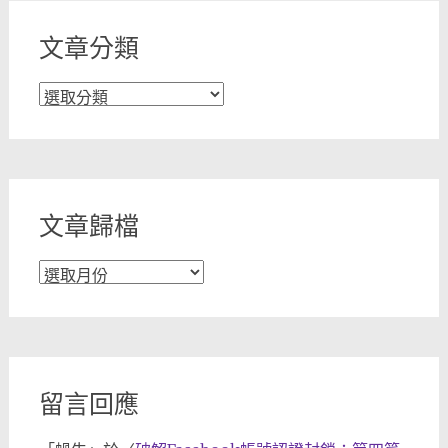
文章分類
文
章
分
類
文章歸檔
文
章
歸
檔
留言回應