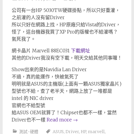
公司有一台HP 5030TW硬碟掛點，所以只好重灌，
之前灌的人沒有留Driver
所以只好在網路上找，HP原廠只給Vista的Driver，
怪了，這台機器我買了XP Pro的版權也不給灌嗎？
氣死我了。
網卡晶片 Marvell 88EC031
下載網址
其他的Driver我沒有空下載，明天交給其他同事囉！
Show出來的是Navidia Lan Driver
不過，真的能運作，快被氣死了
明明就是ASUS的主機版(上面有一顆ASUS獨家晶片)
型號也不給，查了老半天，網路上放了一堆都是
intel 的 NIC driver
官網也不給型號
給ASUS OEM就算了！Chipset也都不一樣，當然
Driver也不一樣
Read more
→
測試-硬體
ASUS
,
Driver
,
HP
,
marvell
,