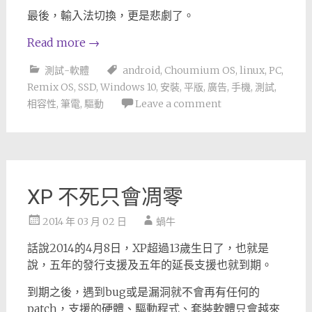
最後，輸入法切換，更是悲劇了。
Read more
→
測試-軟體
android
,
Choumium OS
,
linux
,
PC
,
Remix OS
,
SSD
,
Windows 10
,
安裝
,
平版
,
廣告
,
手機
,
測試
,
相容性
,
筆電
,
驅動
Leave a comment
XP 不死只會凋零
2014 年 03 月 02 日
蝸牛
話說2014的4月8日，XP超過13歲生日了，也就是
說，五年的發行支援及五年的延長支援也就到期。
到期之後，遇到bug或是漏洞就不會再有任何的
patch，支援的硬體、驅動程式、套裝軟體只會越來