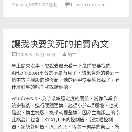
Navidia
,
VISTA
,
XP
,
驅動
Leave a comment
讓我快要笑死的拍賣內文
2009 年 07 月 04 日
蝸牛
早上閒來沒事，想說去露天看一下之前想要找的
AMD Yukon平台是不是有貨了，結果意外的看到一
個中古主機版的維修商，他的內容快要笑死我了，有
什麼好笑的呢？我說給你聽。
Windows XP, 為了系統穩定度的關係，當你作業系
統安裝後，進行硬體更換，必須小於4項週邊，也就
是說，換主機版，機乎就要全換，因為主機版上的南
此橋晶片包含了STAT/IDE的控制器、記憶體控制
器、系統計時器、PCI BUS、等等一狗票的東西，所