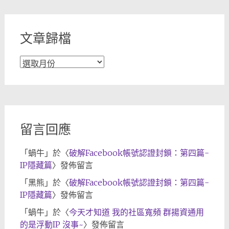
類
文章歸檔
文
章
歸
檔
留言回應
「
蝸牛
」於〈
破解Facebook帳號認證封鎖：第四篇-
IP隱藏篇
〉發佈留言
「
黑熊
」於〈
破解Facebook帳號認證封鎖：第四篇-
IP隱藏篇
〉發佈留言
「
蝸牛
」於〈
今天才知道 我的社區寬頻 群揚資通用
的是浮動IP 沒事~
〉發佈留言