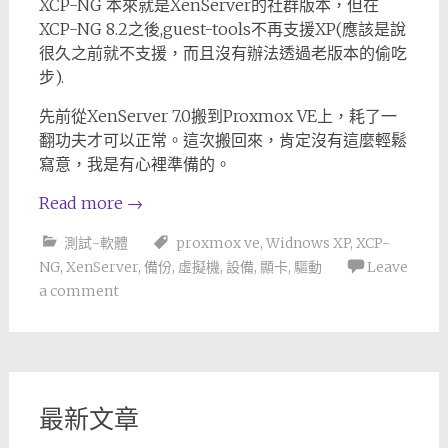
XCP-NG 本來就是XenServer的社群版本，但在
XCP-NG 8.2之後,guest-tools不再支援XP(應該是說
很久之前就不支援，而且沒有辦法透過老版本的偷吃
步).
先前從XenServer 7.0搬到Proxmox VE上，耗了一
翻功夫才可以正常。這次搬回來，肯定沒有這麼輕鬆
寫意，我是有心裡準備的。
Read more
→
測試-軟體
proxmox ve
,
Widnows XP
,
XCP-
NG
,
XenServer
,
備份
,
虛擬機
,
設備
,
顯卡
,
驅動
Leave
a comment
最新文章