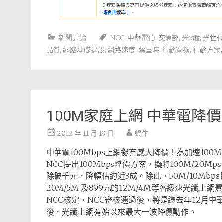
新聞評論
NCC
,
中華電信
,
交通部
,
光x纖
,
光世
品質
,
網路基礎建設
,
網路速度
,
葉匡時
,
行動寬頻
,
行動方案
100M家庭上網 中華電降價
2012 年 11 月 19 日
蝸牛
中華電100Mbps上網擬有感大降價！為加速100M
NCC提出100Mbps降價方案，擬將100M/20Mp
除破千元，降幅估約近3成。除此，50M/10Mbp
20M/5M 及899元的12M/4M等各級速光
NCC核定，NCC審核通過後，將是繼去年12月中
後，光纖上網有始以來最大一波降價動作。