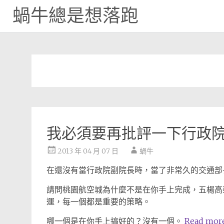
蝸牛總是想落跑
Skip
to
content
我必須要再批評一下行政
2013 年 04 月 07 日
蝸牛
在還沒有當行政院副院長時，當了非常久的交通部
請問桃園航空城為什麼不是在你手上完成，五楊高
運，每一個都是重要的策略。
哪一個是在你手上搞好的？沒有一個。
Read mor