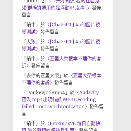
「
John
」於〈
今天才知道 我的社區寬
頻 群揚資通用的是浮動IP 沒事~
〉發佈
留言
「
蝸牛
」於〈
[ChatGPT] 4o的圖片視
覺測試
〉發佈留言
「
大致
」於〈
[ChatGPT] 4o的圖片視
覺測試
〉發佈留言
「
蝸牛
」於〈
嘉里大榮根本不理你的客
訴
〉發佈留言
「
去你的嘉里大榮
」於〈
嘉里大榮根本
不理你的客訴
〉發佈留言
「
DonkeyJo6Rmp4
」於〈
Audacity
匯入 mp3 出現錯誤 MP3 Decoding
failed: Lost synchronization
〉發佈留
言
「
蝸牛
」於〈
ProxmoxVE 每日自動快
照 終於發現這個神兵利器
〉發佈留言