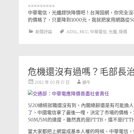
=========
中華電信，光纖趕快降價吧！台灣固網，你完全沒
的價格了，只要降到1000元，我就把家用網路從5
新聞評論
ADSL
,
NCC
,
中華電信
,
光纖
,
降價
危機還沒有過嗎？毛部長
2012 年 03 月 17 日
蝸牛
5/20總統就職還沒有到，內閣總辭還是有可能換
了
，中國電信拿了最後一哩，決定了市場的價格，
50M/5M的速度，雖然真的是FTTB，還不是FT
當大家都把上網當成基本人權的時候，中華電信，