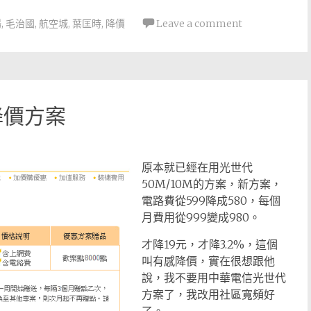
揚
,
毛治國
,
航空城
,
葉匡時
,
降價
Leave a comment
降價方案
原本就已經在用光世代
50M/10M的方案，新方案，
電路費從599降成580，每個
月費用從999變成980。
才降19元，才降3.2%，這個
叫有感降價，實在很想跟他
說，我不要用中華電信光世代
方案了，我改用社區寬頻好