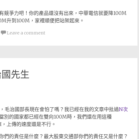
有競爭力吧！你的產品還沒有出來，中華電信就要降100M
0M升到100M，家裡順便把站架起來。
Leave a comment
治國先生
人，毛治國部長現在會怕了嗎？我已經在我的文章中批過
N次
當別的國家都已經在雙向100M時，我們還在用這種
TH，上傳的速度還是不行。
你們的責任是什麼？最大股東交通部你們的責任又是什麼？