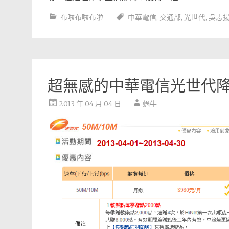
布啦布啦布啦
中華電信
,
交通部
,
光世代
,
吳志
超無感的中華電信光世代
2013 年 04 月 04 日
蝸牛