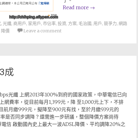
了。
Read more
→
代
,
光纖
,
商用戶
,
家用戶
,
市佔率
,
投資
,
方案
,
毛治國
,
用戶
,
競爭力
,
網路
,
降價
Leave a comment
3成
bps光纖 上網2013年100%到府的國家政策，中華電信已向
s上網費率，從目前每月1,399元，降 至1,000元上下，不排
s目前月繳999元，擬降至900元有找，至於月繳939元的
纖上網費率是否同步調降？還需進一步研議，整個降價方案尚待
華電信 啟動國內史上最大一波ADSL降價、平均調降20%之