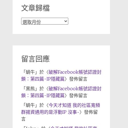
文章歸檔
文
章
歸
檔
留言回應
「
蝸牛
」於〈
破解Facebook帳號認證封
鎖：第四篇-IP隱藏篇
〉發佈留言
「
黑熊
」於〈
破解Facebook帳號認證封
鎖：第四篇-IP隱藏篇
〉發佈留言
「
蝸牛
」於〈
今天才知道 我的社區寬頻
群揚資通用的是浮動IP 沒事~
〉發佈留
言