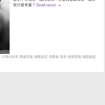
有什麼考量？
Read more
→
案
,
市場佔有率
,
數據流量
,
服務品質
,
消費者
,
競爭
,
經營策略
,
網路速度
,