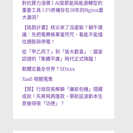
對抗算力漲價 | AI是節能與能源轉型的
重要工具 | F5修補存在18年的Nginx重
大漏洞?
【逃跑計畫】核災來了沒處躲？蝸牛建
議：先把電費帳單當符咒，看能不能擋
住通膨與停電！
從「甲乙丙丁」到「皆大歡喜」：國家
認證的「集體平庸」時代正式降臨！
軟體定義全世界？SDxxx
XaaS 相關蒐集
【賀】行政院長解鎖「廉航包機」隱藏
成就！先爽飛再匯款，華航這波虧本生
意做得很「功德」？