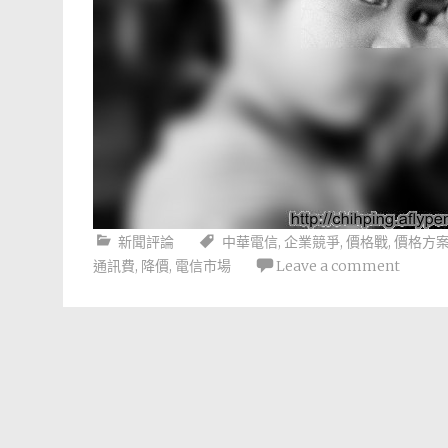
新聞評論
中華電信
,
企業競爭
,
價格戰
,
價格方
通訊費
,
降價
,
電信市場
Leave a comment