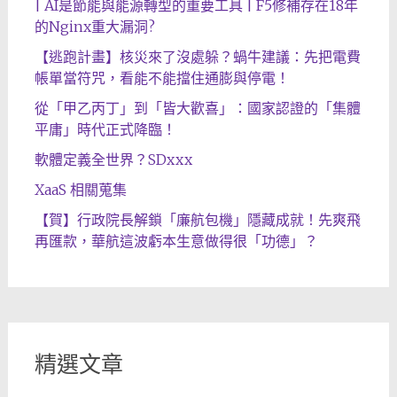
| AI是節能與能源轉型的重要工具 | F5修補存在18年
的Nginx重大漏洞?
【逃跑計畫】核災來了沒處躲？蝸牛建議：先把電費
帳單當符咒，看能不能擋住通膨與停電！
從「甲乙丙丁」到「皆大歡喜」：國家認證的「集體
平庸」時代正式降臨！
軟體定義全世界？SDxxx
XaaS 相關蒐集
【賀】行政院長解鎖「廉航包機」隱藏成就！先爽飛
再匯款，華航這波虧本生意做得很「功德」？
精選文章