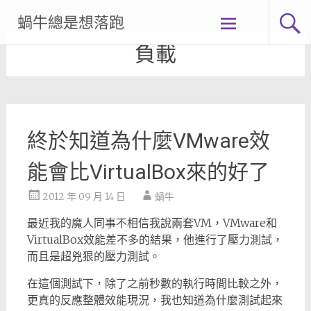
Skip
蝸牛總是想落跑
to
content
負載
終於知道為什麼VMware效
能會比VirtualBox來的好了
2012 年 09 月 14 日
蝸牛
最近我的魔人同事不相信我說兩套VM，VMware和
VirtualBox效能差不多的結果，他進行了壓力測試，
而且是超兇狠的壓力測試。
在這個測試下，除了之前秒數的執行時間比較之外，
更真的反應整體效能現況，我也知道為什麼測試起來