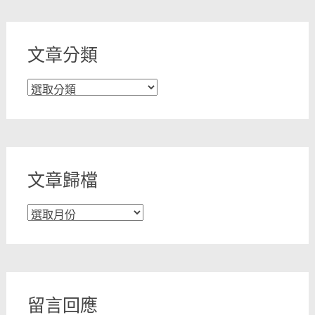
文章分類
文
章
分
類
文章歸檔
文
章
歸
檔
留言回應