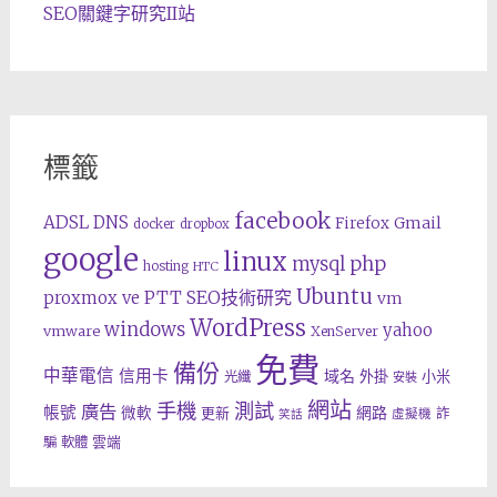
SEO關鍵字研究II站
標籤
facebook
ADSL
DNS
Gmail
Firefox
docker
dropbox
google
linux
php
mysql
hosting
HTC
Ubuntu
SEO技術研究
proxmox ve
PTT
vm
WordPress
windows
yahoo
vmware
XenServer
免費
備份
中華電信
信用卡
域名
外掛
小米
光纖
安裝
網站
手機
測試
廣告
帳號
網路
微軟
更新
詐
虛擬機
笑話
雲端
騙
軟體