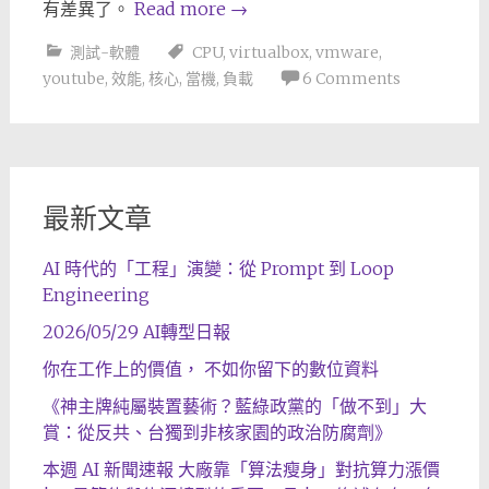
有差異了。
Read more
→
測試-軟體
CPU
,
virtualbox
,
vmware
,
youtube
,
效能
,
核心
,
當機
,
負載
6 Comments
最新文章
AI 時代的「工程」演變：從 Prompt 到 Loop
Engineering
2026/05/29 AI轉型日報
你在工作上的價值， 不如你留下的數位資料
《神主牌純屬裝置藝術？藍綠政黨的「做不到」大
賞：從反共、台獨到非核家園的政治防腐劑》
本週 AI 新聞速報 大廠靠「算法瘦身」對抗算力漲價