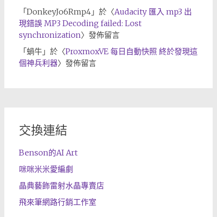
「
DonkeyJo6Rmp4
」於〈
Audacity 匯入 mp3 出
現錯誤 MP3 Decoding failed: Lost
synchronization
〉發佈留言
「
蝸牛
」於〈
ProxmoxVE 每日自動快照 終於發現這
個神兵利器
〉發佈留言
交換連結
Benson的AI Art
咪咪米米愛編劇
晶典藝飾雷射水晶專賣店
飛來筆網路行銷工作室