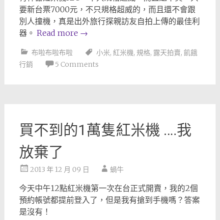
要新台票7000元，不只規格超威的，而且還不會跟
別人撞機，真是出外旅行探親訪友自拍上傳的最佳利
器。
Read more
→
布啦布啦布啦
小米
,
紅米機
,
規格
,
露天拍賣
,
飢餓
行銷
5 Comments
買不到的1萬隻紅米機 ….我
放棄了
2013 年 12 月 09 日
蝸牛
今天中午12點紅米機第一次在台正式開賣，我的2個
預約帳號都提前登入了，但是我有搶到手機嗎？答案
是沒有！