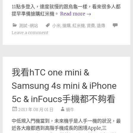
11點多登入，速度就慢的跟烏龜一樣，看來很多人都
提早準備搶購紅米機。
Read more
→
測試-網站
小米
,
搶購
,
紅米機
,
資費
,
遠傳
Leave a comment
我看hTC one mini &
Samsung 4s mini & iPhone
5c & inFoucs手機都不夠看
2013 年 08 月 01 日
蝸牛
中低規入門機當到，未來機乎是人手一機的狀況，最
近各大廠都遇到高階手機成長的困境Apple,三