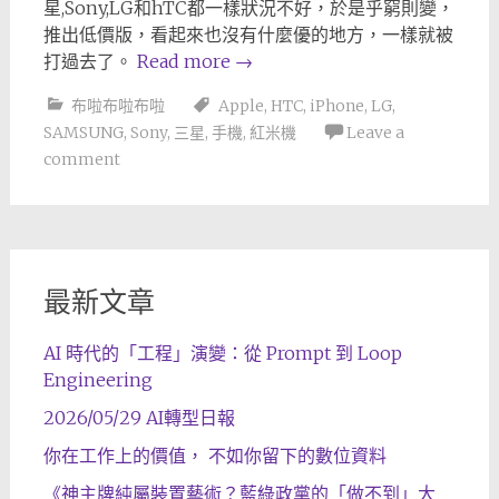
星,Sony,LG和hTC都一樣狀況不好，於是乎窮則變，
推出低價版，看起來也沒有什麼優的地方，一樣就被
打過去了。
Read more
→
布啦布啦布啦
Apple
,
HTC
,
iPhone
,
LG
,
SAMSUNG
,
Sony
,
三星
,
手機
,
紅米機
Leave a
comment
最新文章
AI 時代的「工程」演變：從 Prompt 到 Loop
Engineering
2026/05/29 AI轉型日報
你在工作上的價值， 不如你留下的數位資料
《神主牌純屬裝置藝術？藍綠政黨的「做不到」大