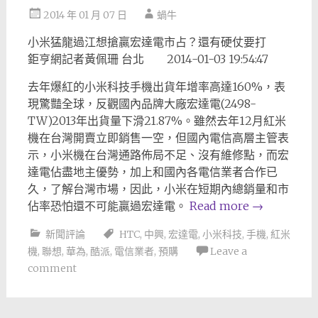
2014 年 01 月 07 日
蝸牛
小米猛龍過江想搶贏宏達電市占？還有硬仗要打
鉅亨網記者黃佩珊 台北 2014-01-03 19:54:47
去年爆紅的小米科技手機出貨年增率高達160%，表
現驚豔全球，反觀國內品牌大廠宏達電(2498-
TW)2013年出貨量下滑21.87%。雖然去年12月紅米
機在台灣開賣立即銷售一空，但國內電信高層主管表
示，小米機在台灣通路佈局不足、沒有維修點，而宏
達電佔盡地主優勢，加上和國內各電信業者合作已
久，了解台灣市場，因此，小米在短期內總銷量和市
佔率恐怕還不可能贏過宏達電。
Read more
→
新聞評論
HTC
,
中興
,
宏達電
,
小米科技
,
手機
,
紅米
機
,
聯想
,
華為
,
酷派
,
電信業者
,
預購
Leave a
comment