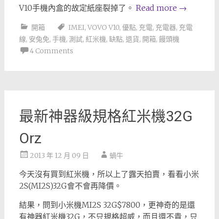
V10手機內盒的故定紙座裂掉了。
Read more
→
開箱
IMEI
,
VOVO V10
,
優點
,
充電
,
充電器
,
充電
線
,
安兔免
,
手機
,
測試
,
紅米機
,
缺點
,
退貨
,
開箱
,
饅頭機
4 Comments
最新神器級規格紅米機32G
Orz
2013 年 12 月 09 日
蝸牛
今天沒有買到紅米機，所以上了露天拍賣，看看小米
2S(MI2S)32G會不會再降價。
結果，問到小米機MI2S 32G$7800，更神奇的是還
有神器紅米機32G，不只規格超威，而且還不貴，只