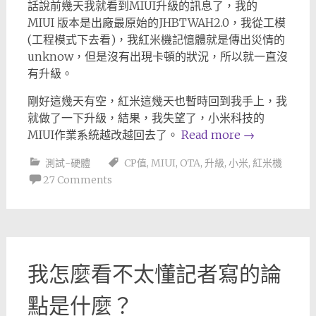
話說前幾天我就看到MIUI升級的訊息了，我的
MIUI 版本是出廠最原始的JHBTWAH2.0，我從工模
(工程模式下去看)，我紅米機記憶體就是傳出災情的
unknow，但是沒有出現卡頓的狀況，所以就一直沒
有升級。
剛好這幾天有空，紅米這幾天也暫時回到我手上，我
就做了一下升級，結果，我失望了，小米科技的
MIUI作業系統越改越回去了。
Read more
→
測試-硬體
CP值
,
MIUI
,
OTA
,
升級
,
小米
,
紅米機
27 Comments
我怎麼看不太懂記者寫的論
點是什麼？