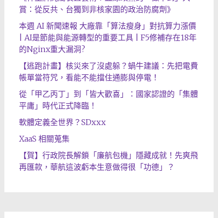
賞：從反共、台獨到非核家園的政治防腐劑》
本週 AI 新聞速報 大廠靠「算法瘦身」對抗算力漲價
| AI是節能與能源轉型的重要工具 | F5修補存在18年
的Nginx重大漏洞?
【逃跑計畫】核災來了沒處躲？蝸牛建議：先把電費
帳單當符咒，看能不能擋住通膨與停電！
從「甲乙丙丁」到「皆大歡喜」：國家認證的「集體
平庸」時代正式降臨！
軟體定義全世界？SDxxx
XaaS 相關蒐集
【賀】行政院長解鎖「廉航包機」隱藏成就！先爽飛
再匯款，華航這波虧本生意做得很「功德」？