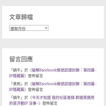
類
文章歸檔
文
章
歸
檔
留言回應
「
蝸牛
」於〈
破解Facebook帳號認證封鎖：第四篇-
IP隱藏篇
〉發佈留言
「
黑熊
」於〈
破解Facebook帳號認證封鎖：第四篇-
IP隱藏篇
〉發佈留言
「
蝸牛
」於〈
今天才知道 我的社區寬頻 群揚資通用
的是浮動IP 沒事~
〉發佈留言