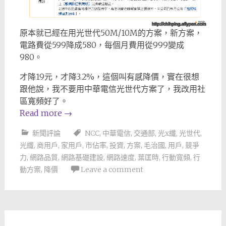
原本就已經在用光世代50M/10M的方案，新方案，
電路費從599降成580，每個月費用從999變成
980。
才降19元，才降3.2%，這個叫有感降價，實在很想
跟他說，我不要用中華電信光世代方案了，我改用社
區寬頻好了。
Read more
→
新聞評論
NCC
,
中華電信
,
交通部
,
光x纖
,
光世代
,
光纖
,
商用戶
,
家用戶
,
市佔率
,
投資
,
方案
,
毛治國
,
用戶
,
競爭
力
,
網路品質
,
網路基礎建設
,
網路速度
,
葉匡時
,
行動寬頻
,
行
動方案
,
降價
Leave a comment