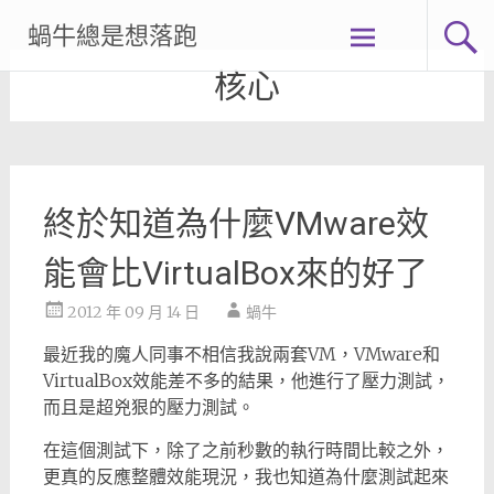
Skip
蝸牛總是想落跑
to
content
核心
終於知道為什麼VMware效
能會比VirtualBox來的好了
2012 年 09 月 14 日
蝸牛
最近我的魔人同事不相信我說兩套VM，VMware和
VirtualBox效能差不多的結果，他進行了壓力測試，
而且是超兇狠的壓力測試。
在這個測試下，除了之前秒數的執行時間比較之外，
更真的反應整體效能現況，我也知道為什麼測試起來