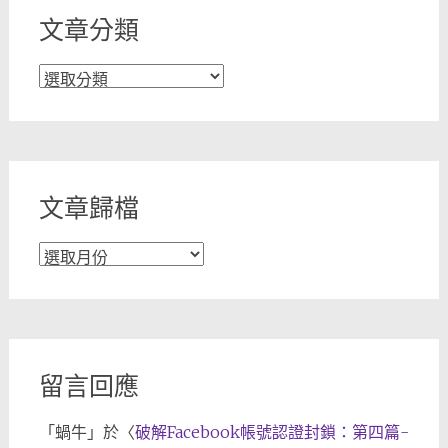
文章分類
文
章
分
類
文章歸檔
文
章
歸
檔
留言回應
「
蝸牛
」於〈
破解Facebook帳號認證封鎖：第四篇-