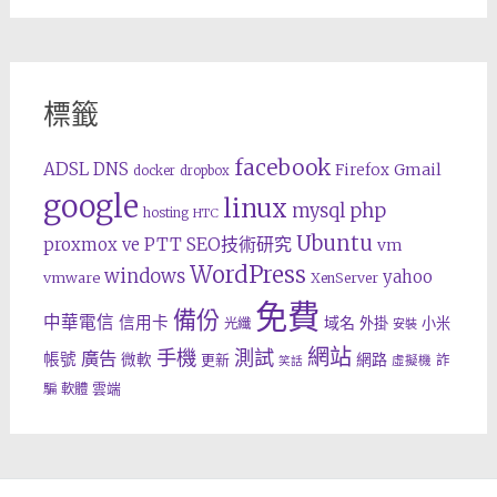
標籤
facebook
ADSL
DNS
Gmail
Firefox
docker
dropbox
google
linux
php
mysql
hosting
HTC
Ubuntu
SEO技術研究
proxmox ve
PTT
vm
WordPress
windows
yahoo
vmware
XenServer
免費
備份
中華電信
信用卡
域名
外掛
小米
光纖
安裝
網站
手機
測試
廣告
帳號
網路
微軟
更新
詐
虛擬機
笑話
雲端
騙
軟體