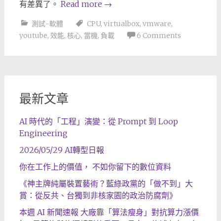
有差異了。
Read more
→
測試-軟體
CPU
,
virtualbox
,
vmware
,
youtube
,
效能
,
核心
,
當機
,
負載
6 Comments
最新文章
AI 時代的「工程」演變：從 Prompt 到 Loop
Engineering
2026/05/29 AI轉型日報
你在工作上的價值， 不如你留下的數位資料
《神主牌純屬裝置藝術？藍綠政黨的「做不到」大
賞：從反共、台獨到非核家園的政治防腐劑》
本週 AI 新聞速報 大廠靠「算法瘦身」對抗算力漲價