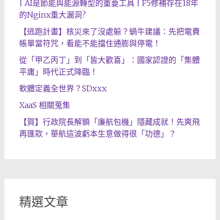
| AI是節能與能源轉型的重要工具 | F5修補存在18年
的Nginx重大漏洞?
【逃跑計畫】核災來了沒處躲？蝸牛建議：先把電費
帳單當符咒，看能不能擋住通膨與停電！
從「甲乙丙丁」到「皆大歡喜」：國家認證的「集體
平庸」時代正式降臨！
軟體定義全世界？SDxxx
XaaS 相關蒐集
【賀】行政院長解鎖「廉航包機」隱藏成就！先爽飛
再匯款，華航這波虧本生意做得很「功德」？
精選文章